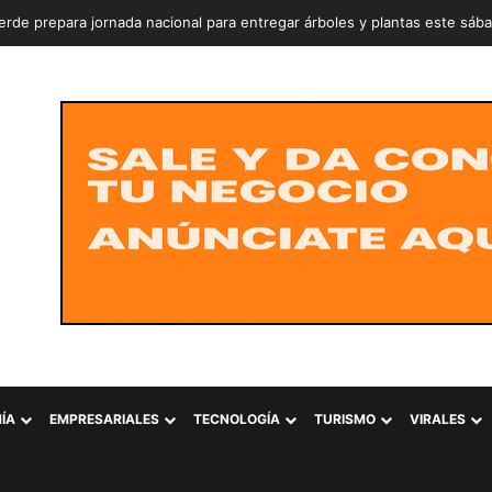
rde prepara jornada nacional para entregar árboles y plantas este sáb
ÍA
EMPRESARIALES
TECNOLOGÍA
TURISMO
VIRALES