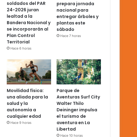
soldados del PAR
prepara jornada
24-2026 juran
nacional para
lealtad a la
entregar árboles y
Bandera Nacional y
plantas este
se incorporarán al
sábado
Plan Control
Hace 7 horas
Territorial
Hace 6 horas
Movilidad física:
Parque de
una aliada para la
Aventuras Surf City
salud y la
Walter Thilo
autonomía a
Deininger impulsa
cualquier edad
el turismo de
aventura en La
Hace 9 horas
Libertad
Hace 10 horas