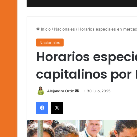
Inicio
/
Nacionales
/
Horarios especiales en mercad
Nacionales
Horarios espec
capitalinos por
Send
Alejandra Ortiz
30 julio, 2025
an
Facebook
X
email