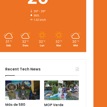
26º - 26º
86%
1.32 km/h
31
32
32
32
30
℃
℃
℃
℃
℃
Sáb
Dom
Lun
Mar
Mié
Recent Tech News
Más de 580
MOP Verde