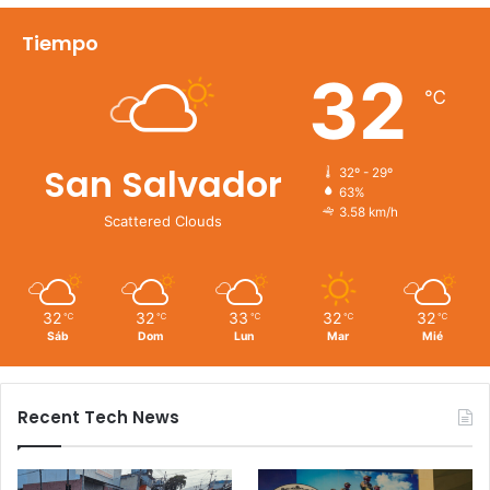
Tiempo
32
℃
San Salvador
32º - 29º
63%
3.58 km/h
Scattered Clouds
32
32
33
32
32
℃
℃
℃
℃
℃
Sáb
Dom
Lun
Mar
Mié
Recent Tech News