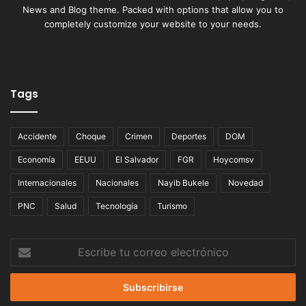
News and Blog theme. Packed with options that allow you to
completely customize your website to your needs.
Tags
Accidente
Choque
Crimen
Deportes
DOM
Economía
EEUU
El Salvador
FGR
Hoycomsv
Internacionales
Nacionales
Nayib Bukele
Novedad
PNC
Salud
Tecnología
Turismo
Escribe
tu
correo
electrónico