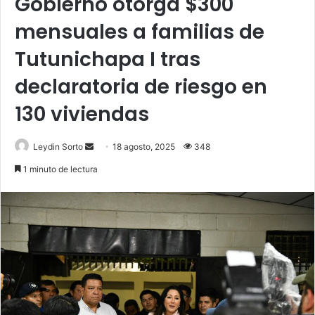
Gobierno otorga $300
mensuales a familias de
Tutunichapa I tras
declaratoria de riesgo en
130 viviendas
Send
Leydin Sorto
18 agosto, 2025
348
an
1 minuto de lectura
email