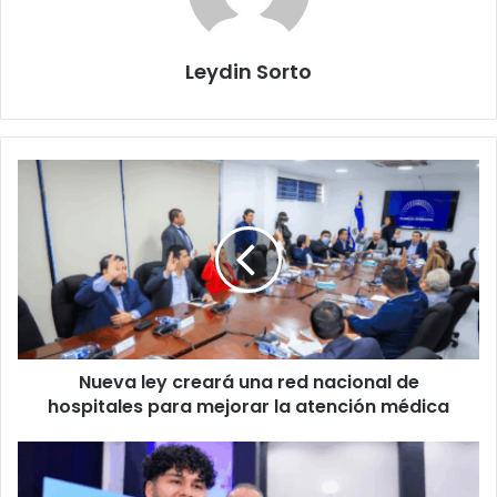
Leydin Sorto
Nueva
ley
creará
una
red
nacional
de
hospitales
para
Nueva ley creará una red nacional de
mejorar
la
hospitales para mejorar la atención médica
atención
médica
Asamblea
destina