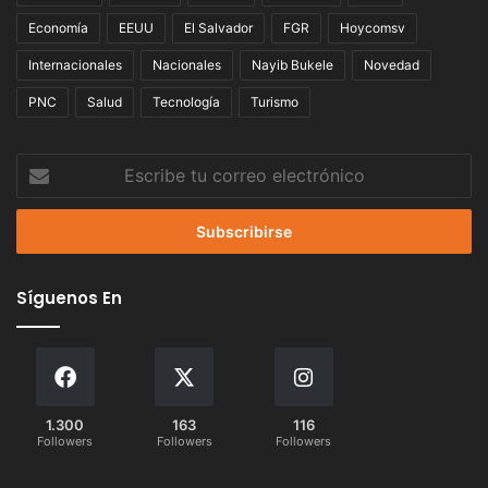
Economía
EEUU
El Salvador
FGR
Hoycomsv
Internacionales
Nacionales
Nayib Bukele
Novedad
PNC
Salud
Tecnología
Turismo
Escribe
tu
correo
electrónico
Síguenos En
1.300
163
116
Followers
Followers
Followers