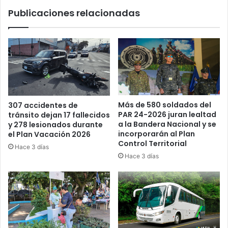
2026
Publicaciones relacionadas
Más de 580 soldados del
307 accidentes de
PAR 24-2026 juran lealtad
tránsito dejan 17 fallecidos
a la Bandera Nacional y se
y 278 lesionados durante
incorporarán al Plan
el Plan Vacación 2026
Control Territorial
Hace 3 días
Hace 3 días