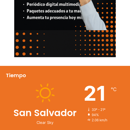
Tiempo
21
℃
San Salvador
33º - 21º
94%
2.06 km/h
Clear Sky