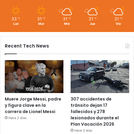
33
31
31
31
31
℃
℃
℃
℃
℃
Lun
Mar
Mié
Jue
Vie
Recent Tech News
Muere Jorge Messi, padre
307 accidentes de
y figura clave en la
tránsito dejan 17
carrera de Lionel Messi
fallecidos y 278
lesionados durante el
Hace 2 días
Plan Vacación 2026
Hace 3 días