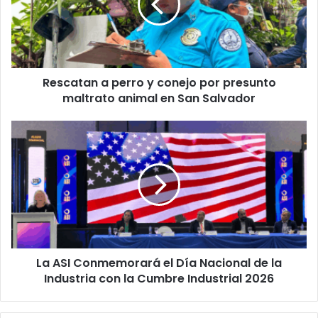
conejo
por
presunto
maltrato
animal
Rescatan a perro y conejo por presunto
en
San
maltrato animal en San Salvador
Salvador
La
ASI
Conmemorará
el
Día
Nacional
de
la
Industria
La ASI Conmemorará el Día Nacional de la
con
la
Industria con la Cumbre Industrial 2026
Cumbre
Industrial