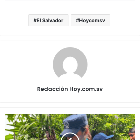
El Salvador
Hoycomsv
Redacción Hoy.com.sv
Rescatan
a
perro
y