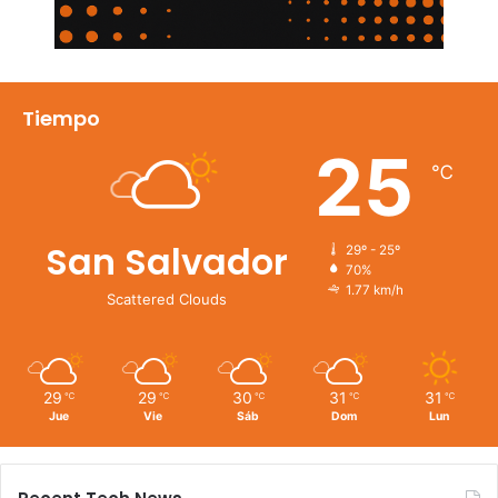
Tiempo
25
℃
San Salvador
29º - 25º
70%
1.77 km/h
Scattered Clouds
29
29
30
31
31
℃
℃
℃
℃
℃
Jue
Vie
Sáb
Dom
Lun