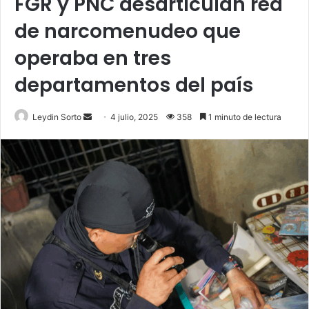
FGR y PNC desarticulan red
de narcomenudeo que
operaba en tres
departamentos del país
Send
Leydin Sorto
4 julio, 2025
358
1 minuto de lectura
an
email