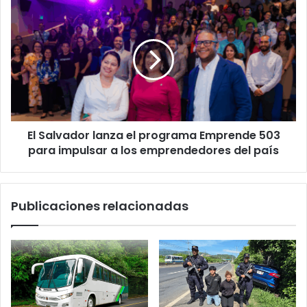
materiales
El
Salvador
lanza
el
programa
Emprende
503
para
impulsar
El Salvador lanza el programa Emprende 503
a
los
para impulsar a los emprendedores del país
emprendedores
del
país
Publicaciones relacionadas