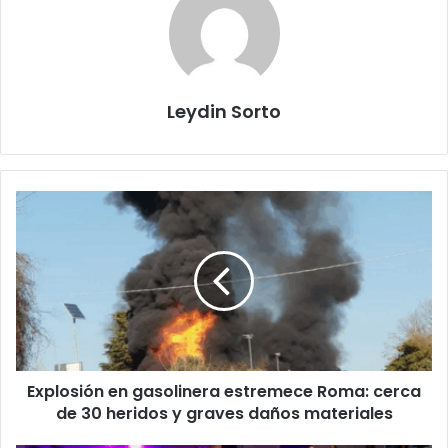
Leydin Sorto
Explosión
en
gasolinera
estremece
Roma:
cerca
de
30
heridos
Explosión en gasolinera estremece Roma: cerca
y
graves
de 30 heridos y graves daños materiales
daños