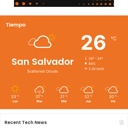
Tiempo
26
℃
San Salvador
33º - 24º
84%
2.34 km/h
Scattered Clouds
33
31
31
32
30
℃
℃
℃
℃
℃
Lun
Mar
Mié
Jue
Vie
Recent Tech News