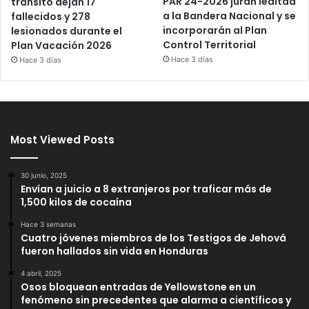
PAR 24-2026 juran lealtad
tránsito dejan 17
a la Bandera Nacional y se
fallecidos y 278
incorporarán al Plan
lesionados durante el
Control Territorial
Plan Vacación 2026
Hace 3 días
Hace 3 días
Most Viewed Posts
30 junio, 2025
Envían a juicio a 8 extranjeros por traficar más de
1,500 kilos de cocaína
Hace 3 semanas
Cuatro jóvenes miembros de los Testigos de Jehová
fueron hallados sin vida en Honduras
4 abril, 2025
Osos bloquean entradas de Yellowstone en un
fenómeno sin precedentes que alarma a científicos y