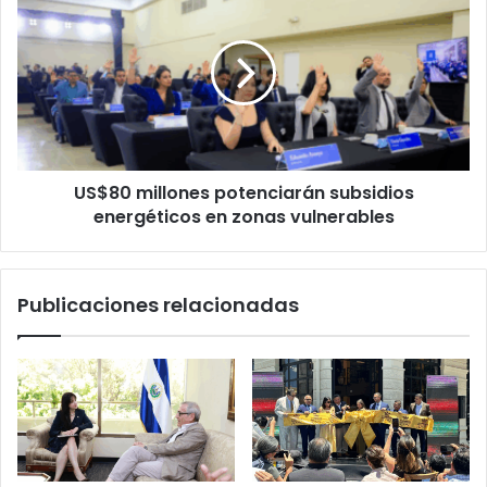
país
millones
potenciarán
subsidios
energéticos
en
zonas
vulnerables
US$80 millones potenciarán subsidios
energéticos en zonas vulnerables
Publicaciones relacionadas