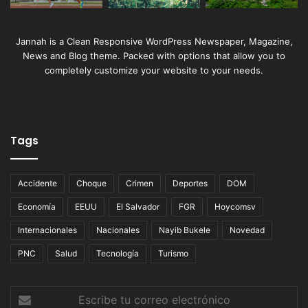
Jannah is a Clean Responsive WordPress Newspaper, Magazine,
News and Blog theme. Packed with options that allow you to
completely customize your website to your needs.
Tags
Accidente
Choque
Crimen
Deportes
DOM
Economía
EEUU
El Salvador
FGR
Hoycomsv
Internacionales
Nacionales
Nayib Bukele
Novedad
PNC
Salud
Tecnología
Turismo
Escribe
tu