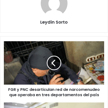
Leydin Sorto
FGR
y
PNC
desarticulan
red
de
narcomenudeo
que
operaba
FGR y PNC desarticulan red de narcomenudeo
en
tres
que operaba en tres departamentos del país
departamentos
del
US$80