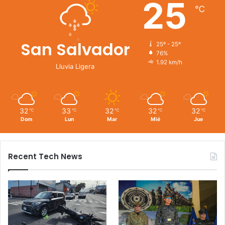
25
℃
San Salvador
25º - 25º
76%
1.92 km/h
Lluvia Ligera
32
33
32
32
32
℃
℃
℃
℃
℃
Dom
Lun
Mar
Mié
Jue
Recent Tech News