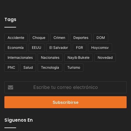
Tags
Accidente
Choque
Crimen
Deportes
DOM
Economía
EEUU
El Salvador
FGR
Hoycomsv
Internacionales
Nacionales
Nayib Bukele
Novedad
PNC
Salud
Tecnología
Turismo
Escribe
tu
correo
electrónico
Síguenos En