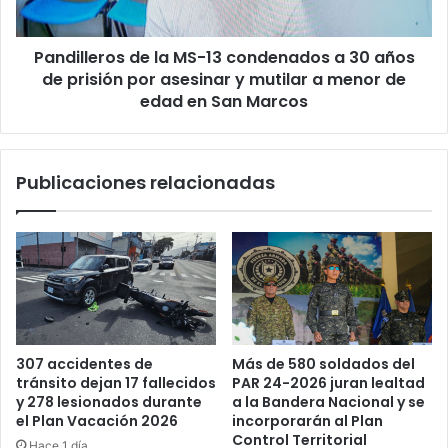
30
años
Pandilleros de la MS-13 condenados a 30 años
de
prisión
de prisión por asesinar y mutilar a menor de
por
edad en San Marcos
asesinar
y
mutilar
Publicaciones relacionadas
a
menor
de
edad
en
San
Marcos
Más de 580 soldados del
307 accidentes de
PAR 24-2026 juran lealtad
tránsito dejan 17 fallecidos
a la Bandera Nacional y se
y 278 lesionados durante
incorporarán al Plan
el Plan Vacación 2026
Control Territorial
Hace 1 día