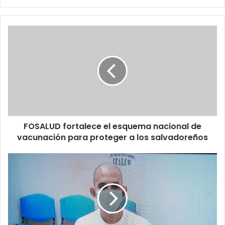
FOSALUD
fortalece
el
esquema
nacional
de
vacunación
para
proteger
FOSALUD fortalece el esquema nacional de
a
los
vacunación para proteger a los salvadoreños
salvadoreños
Pandilleros
de
la
MS-
13
condenados
a