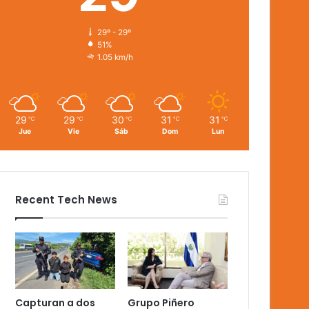
29º - 29º
51%
1.05 km/h
29
29
30
31
31
℃
℃
℃
℃
℃
Jue
Vie
Sáb
Dom
Lun
Recent Tech News
Capturan a dos
Grupo Piñero