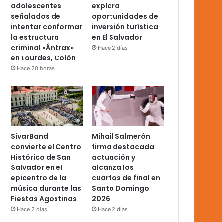
adolescentes
explora
señalados de
oportunidades de
intentar conformar
inversión turística
la estructura
en El Salvador
criminal «Ántrax»
Hace 2 días
en Lourdes, Colón
Hace 20 horas
SivarBand
Mihail Salmerón
convierte el Centro
firma destacada
Histórico de San
actuación y
Salvador en el
alcanza los
epicentro de la
cuartos de final en
música durante las
Santo Domingo
Fiestas Agostinas
2026
Hace 2 días
Hace 2 días