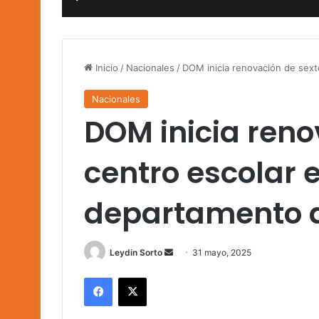
Inicio
/
Nacionales
/
DOM inicia renovación de sext
Nacionales
DOM inicia reno
centro escolar e
departamento 
Send
Leydin Sorto
31 mayo, 2025
an
Facebook
X
email