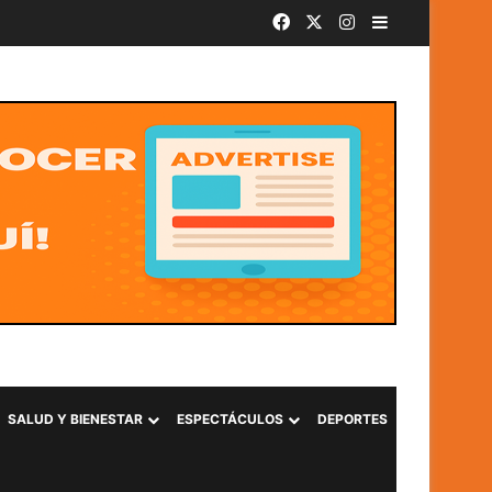
Facebook
X
Instagram
Barra lateral
SivarBand convierte el Centro Histórico de San Salvador en el epicentro de la música durante las Fiestas Agostinas
SALUD Y BIENESTAR
ESPECTÁCULOS
DEPORTES