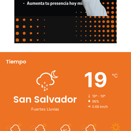
Tiempo
19
℃
San Salvador
19º - 19º
96%
0.66 km/h
Fuertes Lluvias