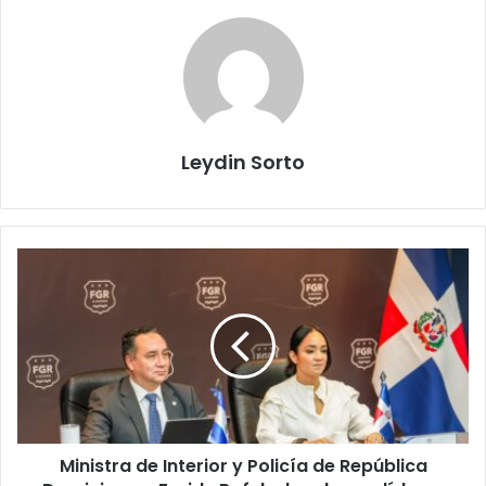
Leydin Sorto
Ministra
de
Interior
y
Policía
de
República
Dominicana,
Faride
Ministra de Interior y Policía de República
Raful,