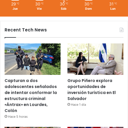
29
30
30
30
31
℃
℃
℃
℃
℃
Jue
Vie
Sáb
Dom
Lun
Recent Tech News
Capturan a dos
Grupo Piñero explora
adolescentes señalados
oportunidades de
de intentar conformar la
inversión turística en El
estructura criminal
Salvador
«Ántrax» en Lourdes,
Hace 1 día
Colón
Hace 5 horas