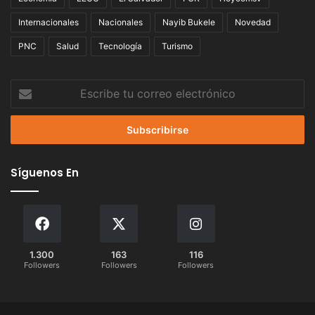
Internacionales
Nacionales
Nayib Bukele
Novedad
PNC
Salud
Tecnología
Turismo
Escribe
tu
correo
electrónico
Síguenos En
1.300
163
116
Followers
Followers
Followers