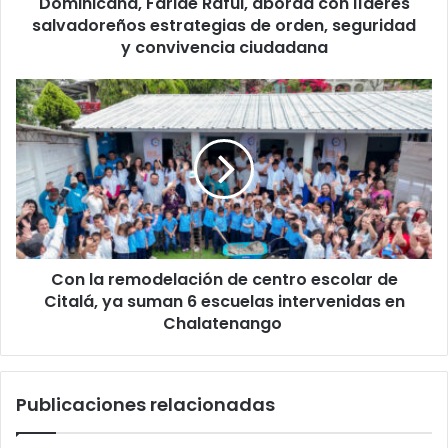
aborda
Dominicana, Faride Raful, aborda con líderes
con
salvadoreños estrategias de orden, seguridad
líderes
y convivencia ciudadana
salvadoreños
estrategias
Con
de
la
orden,
remodelación
seguridad
de
y
centro
convivencia
escolar
ciudadana
de
Citalá,
ya
Con la remodelación de centro escolar de
suman
6
Citalá, ya suman 6 escuelas intervenidas en
escuelas
Chalatenango
intervenidas
en
Chalatenango
Publicaciones relacionadas