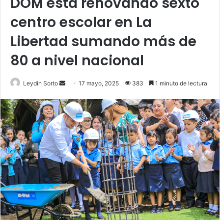
DOM está renovando sexto
centro escolar en La
Libertad sumando más de
80 a nivel nacional
Send
Leydin Sorto
17 mayo, 2025
383
1 minuto de lectura
an
email