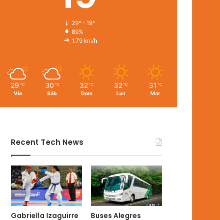
29º - 19º
89%
1.79 km/h
29
30
32
32
31
℃
℃
℃
℃
℃
Vie
Sáb
Dom
Lun
Mar
Recent Tech News
Gabriella Izaguirre
Buses Alegres