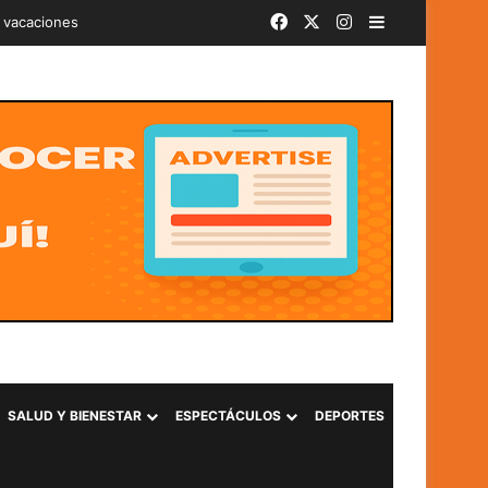
Facebook
X
Instagram
Barra lateral
iminal «Ántrax» en Lourdes, Colón
SALUD Y BIENESTAR
ESPECTÁCULOS
DEPORTES