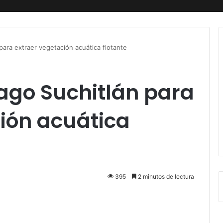
para extraer vegetación acuática flotante
Lago Suchitlán para
ión acuática
395
2 minutos de lectura