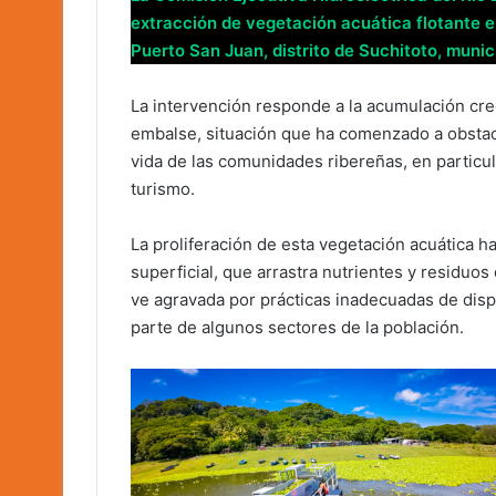
extracción de vegetación acuática flotante e
Puerto San Juan, distrito de Suchitoto, muni
La intervención responde a la acumulación cre
embalse, situación que ha comenzado a obstacu
vida de las comunidades ribereñas, en particu
turismo.
La proliferación de esta vegetación acuática ha 
superficial, que arrastra nutrientes y residuos
ve agravada por prácticas inadecuadas de disp
parte de algunos sectores de la población.