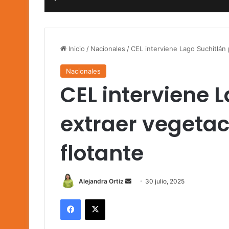
Inicio
/
Nacionales
/
CEL interviene Lago Suchitlán 
Nacionales
CEL interviene 
extraer vegetac
flotante
Send
Alejandra Ortiz
30 julio, 2025
an
Facebook
X
email