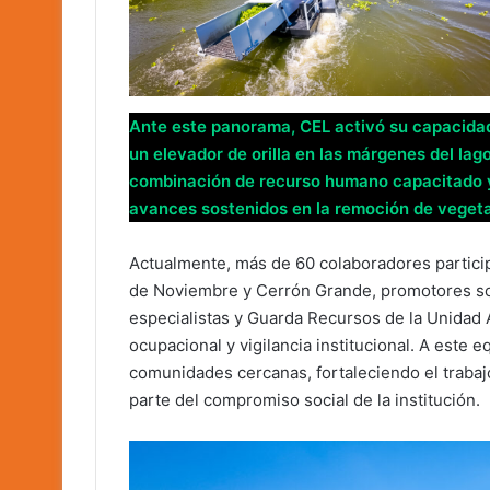
Ante este panorama, CEL activó su capacidad
un elevador de orilla en las márgenes del lag
combinación de recurso humano capacitado y
avances sostenidos en la remoción de vegeta
Actualmente, más de 60 colaboradores particip
de Noviembre y Cerrón Grande, promotores soc
especialistas y Guarda Recursos de la Unidad A
ocupacional y vigilancia institucional. A este
comunidades cercanas, fortaleciendo el traba
parte del compromiso social de la institución.