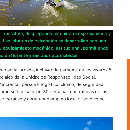
 operativa, desplegando maquinaria especializada y
o. Las labores de extracción se desarrollan con una
 equipamiento mecánico institucional, permitiendo
ción flotante y residuos acumulados.
an en la jornada, incluyendo personal de los viveros 5
iales de la Unidad de Responsabilidad Social,
mbiental, personal logístico, clínico, de seguridad
 equipo se han sumado 30 personas contratadas de las
jo operativo y generando empleo local directo como