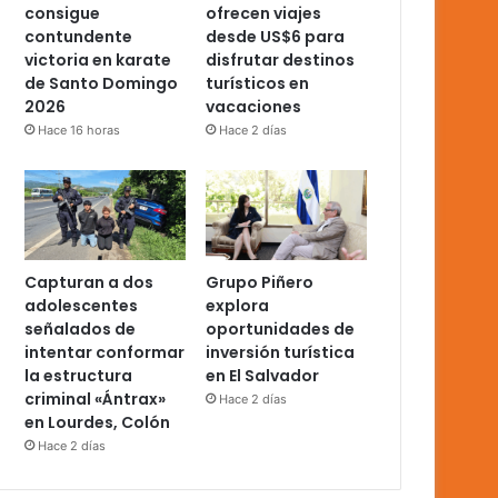
consigue
ofrecen viajes
contundente
desde US$6 para
victoria en karate
disfrutar destinos
de Santo Domingo
turísticos en
2026
vacaciones
Hace 16 horas
Hace 2 días
Capturan a dos
Grupo Piñero
adolescentes
explora
señalados de
oportunidades de
intentar conformar
inversión turística
la estructura
en El Salvador
criminal «Ántrax»
Hace 2 días
en Lourdes, Colón
Hace 2 días