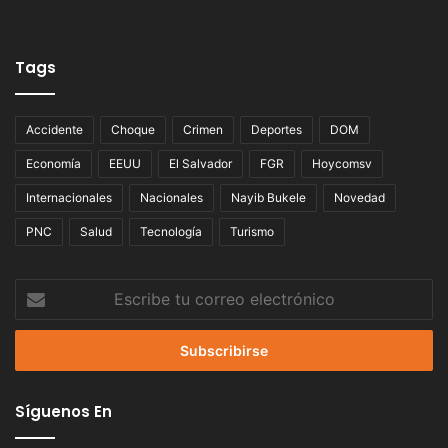
Tags
Accidente
Choque
Crimen
Deportes
DOM
Economía
EEUU
El Salvador
FGR
Hoycomsv
Internacionales
Nacionales
Nayib Bukele
Novedad
PNC
Salud
Tecnología
Turismo
Escribe
tu
correo
electrónico
Síguenos En