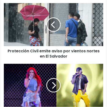
Protección
Civil
emite
aviso
por
vientos
nortes
en
El
Protección Civil emite aviso por vientos nortes
Salvador
en El Salvador
Karol
G
y
Feid
confirman
su
ruptura
tras
casi