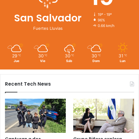
San Salvador
19º - 19º
96%
0.66 km/h
Fuertes Lluvias
29
30
30
30
31
℃
℃
℃
℃
℃
Jue
Vie
Sáb
Dom
Lun
Recent Tech News