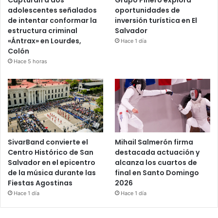
Capturan a dos
Grupo Piñero explora
adolescentes señalados
oportunidades de
de intentar conformar la
inversión turística en El
estructura criminal
Salvador
«Ántrax» en Lourdes,
Hace 1 día
Colón
Hace 5 horas
SivarBand convierte el
Mihail Salmerón firma
Centro Histórico de San
destacada actuación y
Salvador en el epicentro
alcanza los cuartos de
de la música durante las
final en Santo Domingo
Fiestas Agostinas
2026
Hace 1 día
Hace 1 día