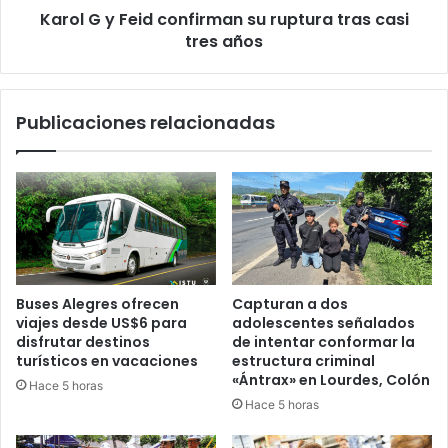
Karol G y Feid confirman su ruptura tras casi
tres
años
tres años
Publicaciones relacionadas
Buses Alegres ofrecen
Capturan a dos
viajes desde US$6 para
adolescentes señalados
disfrutar destinos
de intentar conformar la
turísticos en vacaciones
estructura criminal
«Ántrax» en Lourdes, Colón
Hace 5 horas
Hace 5 horas