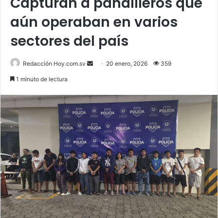
Capturan a pandilleros que
aún operaban en varios
sectores del país
Send
Redacción Hoy.com.sv
20 enero, 2026
359
an
1 minuto de lectura
email