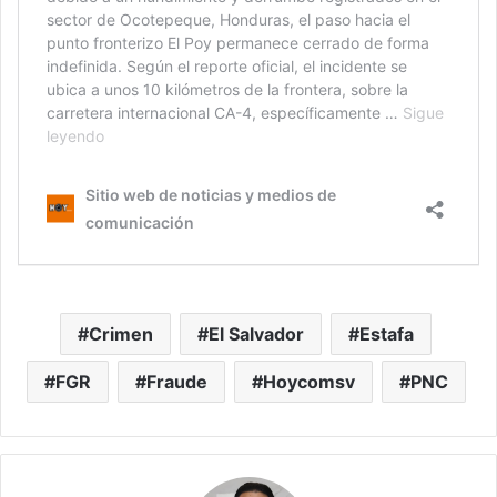
Crimen
El Salvador
Estafa
FGR
Fraude
Hoycomsv
PNC