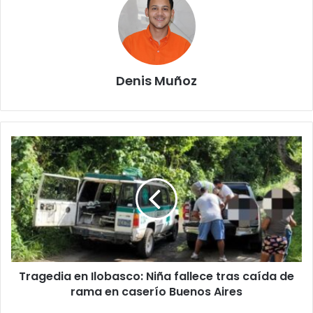
Denis Muñoz
Tragedia
en
Ilobasco:
Niña
fallece
tras
caída
de
rama
Tragedia en Ilobasco: Niña fallece tras caída de
en
caserío
rama en caserío Buenos Aires
Buenos