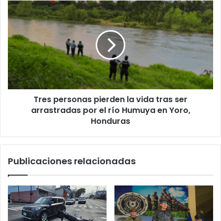
Aires
Tres
personas
pierden
la
vida
tras
ser
arrastradas
por
Tres personas pierden la vida tras ser
el
río
arrastradas por el río Humuya en Yoro,
Humuya
Honduras
en
Yoro,
Honduras
Publicaciones relacionadas