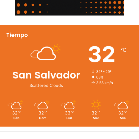
Tiempo
32
℃
San Salvador
32º - 29º
63%
3.58 km/h
Scattered Clouds
32
32
33
32
32
℃
℃
℃
℃
℃
Sáb
Dom
Lun
Mar
Mié