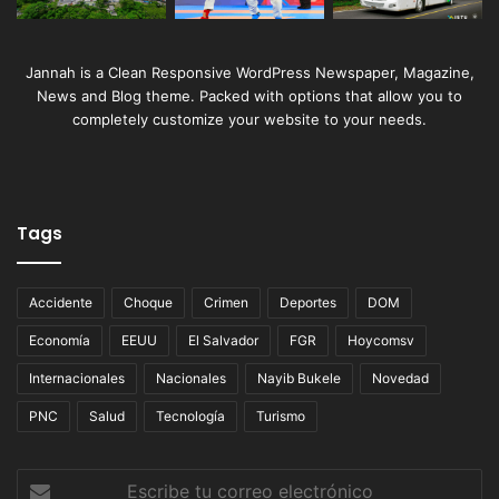
Jannah is a Clean Responsive WordPress Newspaper, Magazine,
News and Blog theme. Packed with options that allow you to
completely customize your website to your needs.
Tags
Accidente
Choque
Crimen
Deportes
DOM
Economía
EEUU
El Salvador
FGR
Hoycomsv
Internacionales
Nacionales
Nayib Bukele
Novedad
PNC
Salud
Tecnología
Turismo
Escribe