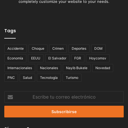
completely customize your website to your needs.
Tags
Accidente
Choque
Crimen
Deportes
DOM
Economía
EEUU
El Salvador
FGR
Hoycomsv
Internacionales
Nacionales
Nayib Bukele
Novedad
PNC
Salud
Tecnología
Turismo
Escribe
tu
correo
electrónico