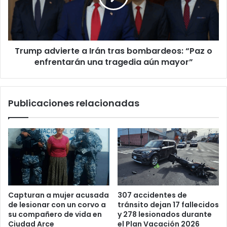
bombardeos:
“Paz
o
enfrentarán
Trump advierte a Irán tras bombardeos: “Paz o
una
tragedia
enfrentarán una tragedia aún mayor”
aún
mayor”
Publicaciones relacionadas
Capturan a mujer acusada
307 accidentes de
de lesionar con un corvo a
tránsito dejan 17 fallecidos
su compañero de vida en
y 278 lesionados durante
Ciudad Arce
el Plan Vacación 2026