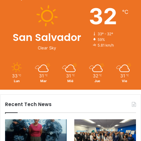
32
℃
San Salvador
33º - 32º
59%
5.81 km/h
Clear Sky
33
31
31
32
31
℃
℃
℃
℃
℃
Lun
Mar
Mié
Jue
Vie
Recent Tech News