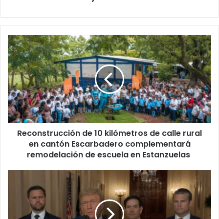
Reconstrucción
de
10
kilómetros
de
calle
rural
en
cantón
Reconstrucción de 10 kilómetros de calle rural
Escarbadero
complementará
en cantón Escarbadero complementará
remodelación
remodelación de escuela en Estanzuelas
de
escuela
Trump
en
advierte
Estanzuelas
a
Irán
tras