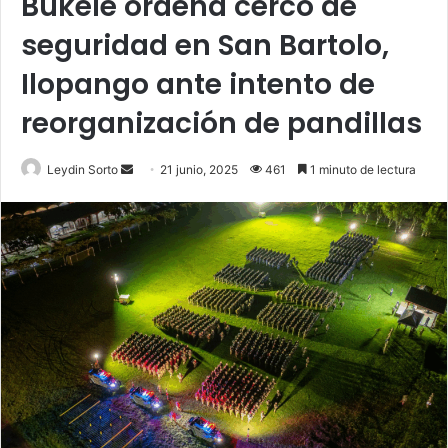
Bukele ordena cerco de
seguridad en San Bartolo,
Ilopango ante intento de
reorganización de pandillas
Send
Leydin Sorto
21 junio, 2025
461
1 minuto de lectura
an
email