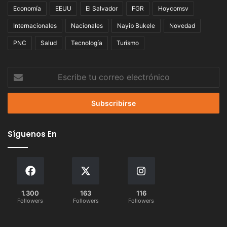
Economía
EEUU
El Salvador
FGR
Hoycomsv
Internacionales
Nacionales
Nayib Bukele
Novedad
PNC
Salud
Tecnología
Turismo
Escribe
tu
correo
electrónico
Síguenos En
1.300
163
116
Followers
Followers
Followers