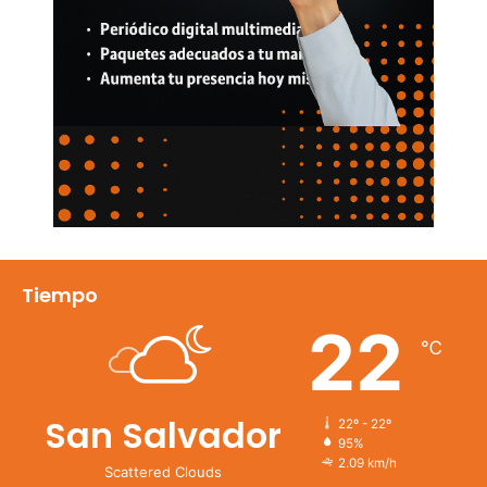
Tiempo
22
℃
San Salvador
22º - 22º
95%
2.09 km/h
Scattered Clouds