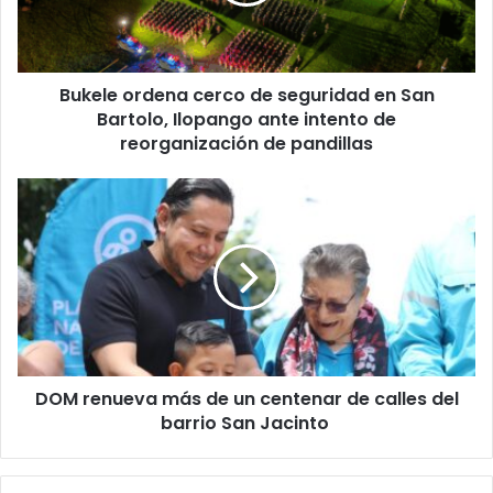
en
San
Bartolo,
Ilopango
Bukele ordena cerco de seguridad en San
ante
intento
Bartolo, Ilopango ante intento de
de
reorganización de pandillas
reorganización
de
DOM
pandillas
renueva
más
de
un
centenar
de
calles
del
DOM renueva más de un centenar de calles del
barrio
San
barrio San Jacinto
Jacinto