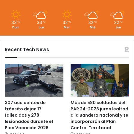
33
33
32
32
32
℃
℃
℃
℃
℃
Dom
Lun
Mar
Mié
Jue
Recent Tech News
Más de 580 soldados del
307 accidentes de
PAR 24-2026 juran lealtad
tránsito dejan 17
a la Bandera Nacional y se
fallecidos y 278
incorporarán al Plan
lesionados durante el
Control Territorial
Plan Vacación 2026
Hace 1 día