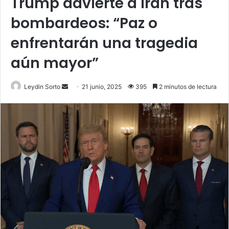
Trump advierte a Irán tras
bombardeos: “Paz o
enfrentarán una tragedia
aún mayor”
Send
Leydin Sorto
21 junio, 2025
395
2 minutos de lectura
an
email