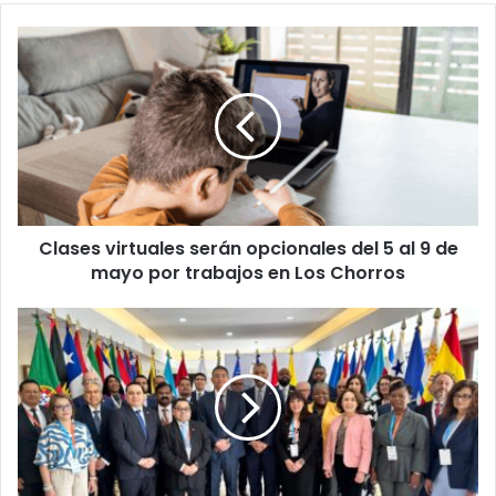
Clases
virtuales
serán
opcionales
del
5
al
9
de
Clases virtuales serán opcionales del 5 al 9 de
mayo
por
mayo por trabajos en Los Chorros
trabajos
en
El
Los
Salvador
Chorros
se
convierte
en
sede
del
Encuentro