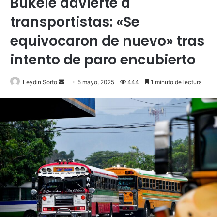
Bukele advierte a
transportistas: «Se
equivocaron de nuevo» tras
intento de paro encubierto
Send
Leydin Sorto
5 mayo, 2025
444
1 minuto de lectura
an
email