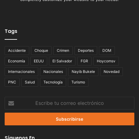
Tags
Accidente
Choque
Crimen
Deportes
DOM
Economía
EEUU
El Salvador
FGR
Hoycomsv
Internacionales
Nacionales
Nayib Bukele
Novedad
PNC
Salud
Tecnología
Turismo
Escribe
tu
correo
electrónico
Síguenos En