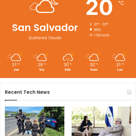
20
℃
San Salvador
31º - 20º
96%
1.58 km/h
Scattered Clouds
31
29
30
30
31
℃
℃
℃
℃
℃
Jue
Vie
Sáb
Dom
Lun
Recent Tech News