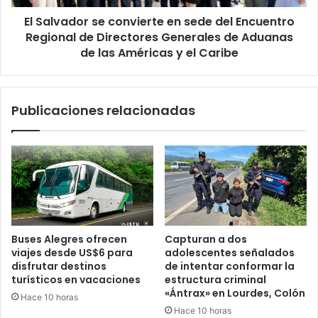
Regional
El Salvador se convierte en sede del Encuentro
de
Directores
Regional de Directores Generales de Aduanas
Generales
de las Américas y el Caribe
de
Aduanas
de
Publicaciones relacionadas
las
Américas
y
el
Caribe
Buses Alegres ofrecen
Capturan a dos
viajes desde US$6 para
adolescentes señalados
disfrutar destinos
de intentar conformar la
turísticos en vacaciones
estructura criminal
«Ántrax» en Lourdes, Colón
Hace 10 horas
Hace 10 horas