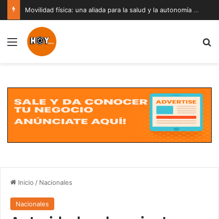
Movilidad física: una aliada para la salud y la autonomía a cualquier edad
Menú
B
Inicio
/
Nacionales
Nacionales