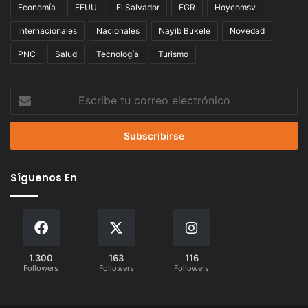
Economía
EEUU
El Salvador
FGR
Hoycomsv
Internacionales
Nacionales
Nayib Bukele
Novedad
PNC
Salud
Tecnología
Turismo
Escribe
tu
correo
electrónico
Síguenos En
1.300
163
116
Followers
Followers
Followers