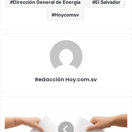
Dirección General de Energía
El Salvador
Hoycomsv
Redacción Hoy.com.sv
Buscan
dar
voz
a
salvadoreños