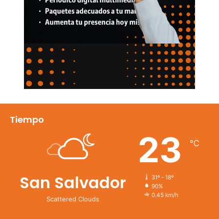
Tiempo
23
℃
San Salvador
31º - 18º
90%
0.45 km/h
Scattered Clouds