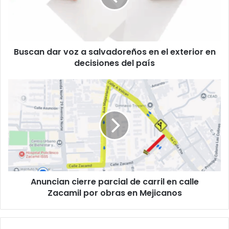
en
el
exterior
en
Buscan dar voz a salvadoreños en el exterior en
decisiones
del
decisiones del país
país
Anuncian
cierre
parcial
de
carril
en
calle
Zacamil
por
Anuncian cierre parcial de carril en calle
obras
en
Zacamil por obras en Mejicanos
Mejicanos