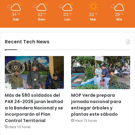
31
32
33
32
29
℃
℃
℃
℃
℃
Sáb
Dom
Lun
Mar
Mié
Recent Tech News
Más de 580 soldados del
MOP Verde prepara
PAR 24-2026 juran lealtad
jornada nacional para
a la Bandera Nacional y se
entregar árboles y
incorporarán al Plan
plantas este sábado
Control Territorial
Hace 13 horas
Hace 13 horas