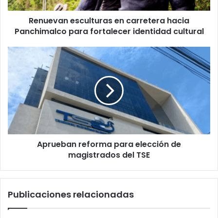
identidad
Renuevan esculturas en carretera hacia
cultural
Panchimalco para fortalecer identidad cultural
Aprueban
reforma
para
elección
de
magistrados
del
TSE
Aprueban reforma para elección de
magistrados del TSE
Publicaciones relacionadas