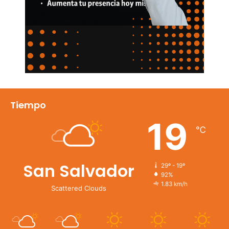
Tiempo
19
℃
San Salvador
29º - 19º
92%
1.83 km/h
Scattered Clouds