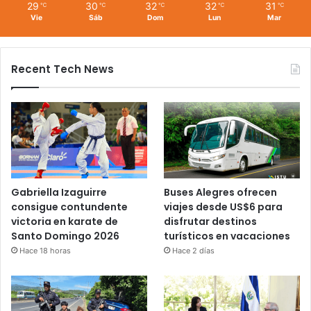
29
30
32
32
31
℃
℃
℃
℃
℃
Vie
Sáb
Dom
Lun
Mar
Recent Tech News
Gabriella Izaguirre
Buses Alegres ofrecen
consigue contundente
viajes desde US$6 para
victoria en karate de
disfrutar destinos
Santo Domingo 2026
turísticos en vacaciones
Hace 18 horas
Hace 2 días