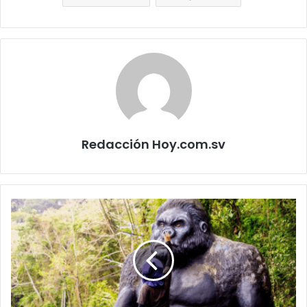
Redacción Hoy.com.sv
Renuevan
esculturas
en
carretera
hacia
Panchimalco
para
fortalecer