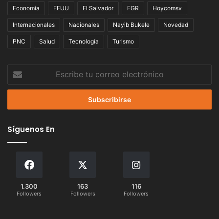
Economía
EEUU
El Salvador
FGR
Hoycomsv
Internacionales
Nacionales
Nayib Bukele
Novedad
PNC
Salud
Tecnología
Turismo
Escribe
tu
correo
electrónico
Síguenos En
1.300
163
116
Followers
Followers
Followers