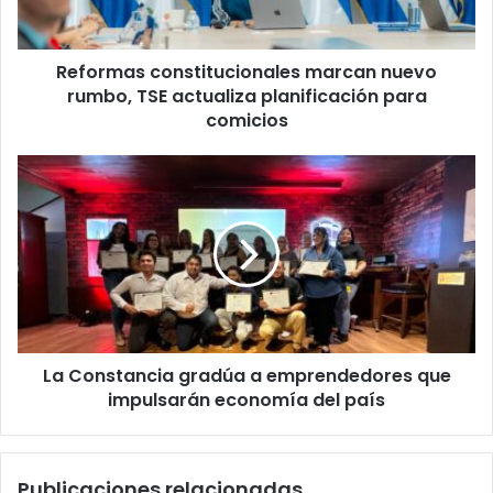
actualiza
planificación
para
Reformas constitucionales marcan nuevo
comicios
rumbo, TSE actualiza planificación para
comicios
La
Constancia
gradúa
a
emprendedores
que
impulsarán
economía
del
La Constancia gradúa a emprendedores que
país
impulsarán economía del país
Publicaciones relacionadas