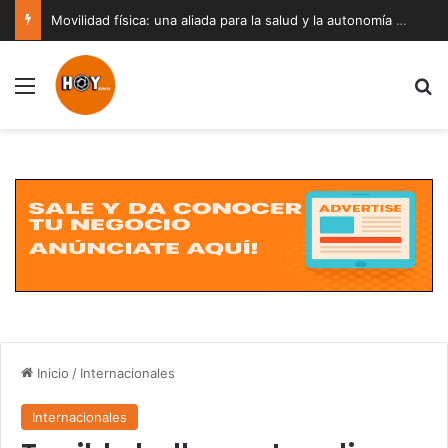
Movilidad física: una aliada para la salud y la autonomía a cualquier edad
Menú
B
Inicio
/
Internacionales
Internacionales