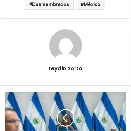
Desmembrados
México
Leydin Sorto
Reformas
constitucionales
marcan
nuevo
rumbo,
TSE