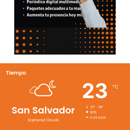
Tiempo
23
℃
San Salvador
31º - 18º
90%
0.45 km/h
Scattered Clouds