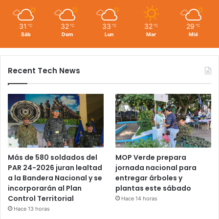
31
32
33
32
29
℃
℃
℃
℃
℃
Sáb
Dom
Lun
Mar
Mié
Recent Tech News
Más de 580 soldados del
MOP Verde prepara
PAR 24-2026 juran lealtad
jornada nacional para
a la Bandera Nacional y se
entregar árboles y
incorporarán al Plan
plantas este sábado
Control Territorial
Hace 14 horas
Hace 13 horas