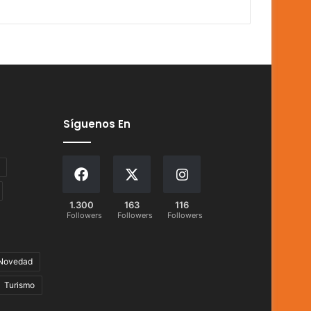
Síguenos En
1.300
163
116
Followers
Followers
Followers
Novedad
Turismo