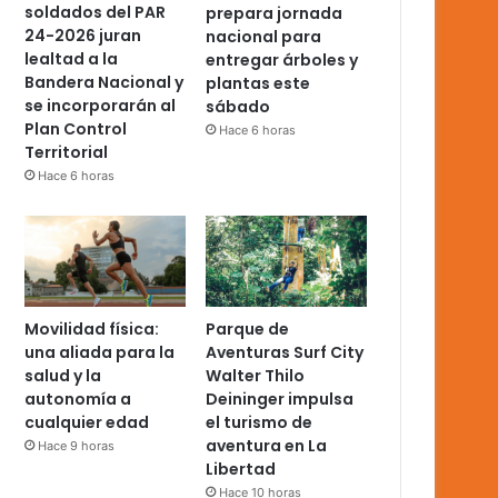
soldados del PAR
prepara jornada
24-2026 juran
nacional para
lealtad a la
entregar árboles y
Bandera Nacional y
plantas este
se incorporarán al
sábado
Plan Control
Hace 6 horas
Territorial
Hace 6 horas
Movilidad física:
Parque de
una aliada para la
Aventuras Surf City
salud y la
Walter Thilo
autonomía a
Deininger impulsa
cualquier edad
el turismo de
aventura en La
Hace 9 horas
Libertad
Hace 10 horas