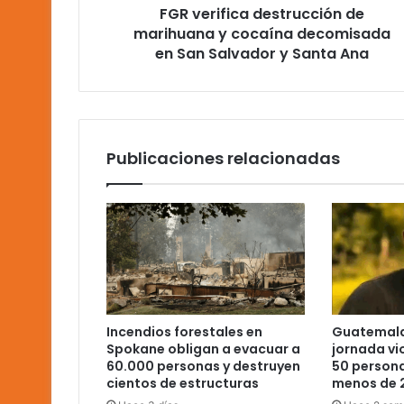
FGR verifica destrucción de
San
Salvador
marihuana y cocaína decomisada
y
en San Salvador y Santa Ana
Santa
Ana
Publicaciones relacionadas
Incendios forestales en
Guatemala
Spokane obligan a evacuar a
jornada vi
60.000 personas y destruyen
50 person
cientos de estructuras
menos de 