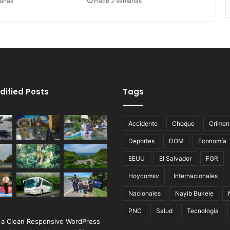
anas
Hace 2 semanas
dified Posts
Tags
Accidente
Choque
Crimen
Deportes
DOM
Economía
EEUU
El Salvador
FGR
Hoycomsv
Internacionales
Nacionales
Nayib Bukele
PNC
Salud
Tecnología
 a Clean Responsive WordPress