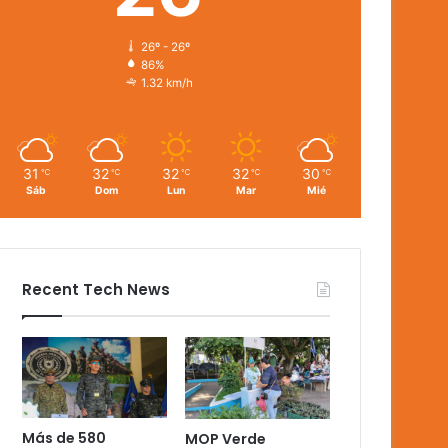
26º - 26º
86%
1.32 km/h
31
32
32
32
30
℃
℃
℃
℃
℃
Sáb
Dom
Lun
Mar
Mié
Recent Tech News
Más de 580
MOP Verde