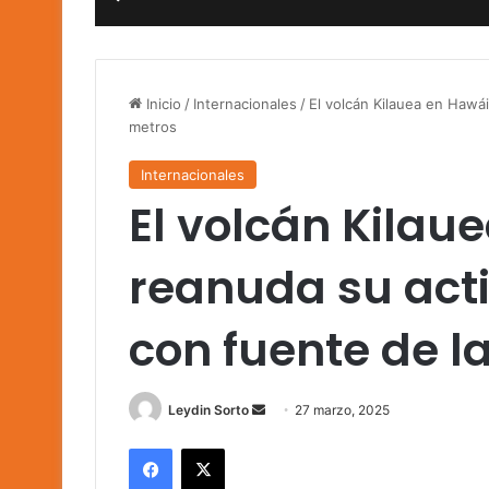
Inicio
/
Internacionales
/
El volcán Kilauea en Hawái
metros
Internacionales
El volcán Kilau
reanuda su acti
con fuente de l
Send
Leydin Sorto
27 marzo, 2025
an
Facebook
X
email