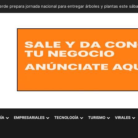
rde prepara jornada nacional para entregar árboles y plantas este sáb
ÍA
EMPRESARIALES
TECNOLOGÍA
TURISMO
VIRALES