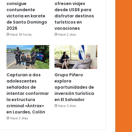
consigue
ofrecen viajes
contundente
desde US$6 para
victoria en karate
disfrutar destinos
de Santo Domingo
turísticos en
2026
vacaciones
Hace 18 horas
Hace 2 días
Capturan a dos
Grupo Piñero
adolescentes
explora
señalados de
oportunidades de
intentar conformar
inversión turística
la estructura
en El Salvador
criminal «Ántrax»
Hace 3 días
en Lourdes, Colón
Hace 2 días