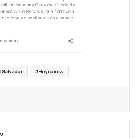
l Salvador
Hoycomsv
sv