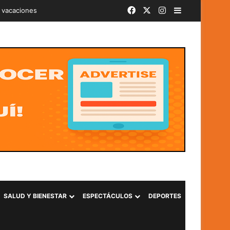
Facebook
X
Instagram
Barra lateral
iminal «Ántrax» en Lourdes, Colón
SALUD Y BIENESTAR
ESPECTÁCULOS
DEPORTES