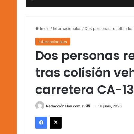
Inicio
/
Internacionales
/
Dos personas resultan lesi
Internacionales
Dos personas r
tras colisión ve
carretera CA-13
Send
Redacción Hoy.com.sv
16 junio, 2026
an
Facebook
X
email