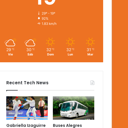
29º - 19º
92%
1.83 km/h
29
30
32
32
31
℃
℃
℃
℃
℃
Vie
Sáb
Dom
Lun
Mar
Recent Tech News
Gabriella Izaguirre
Buses Alegres