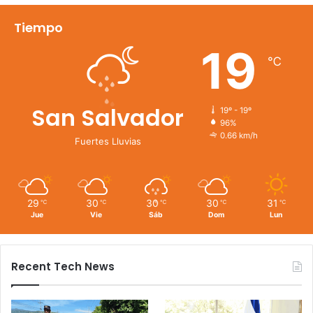
Tiempo
19
℃
San Salvador
19º - 19º
96%
0.66 km/h
Fuertes Lluvias
29
30
30
30
31
℃
℃
℃
℃
℃
Jue
Vie
Sáb
Dom
Lun
Recent Tech News