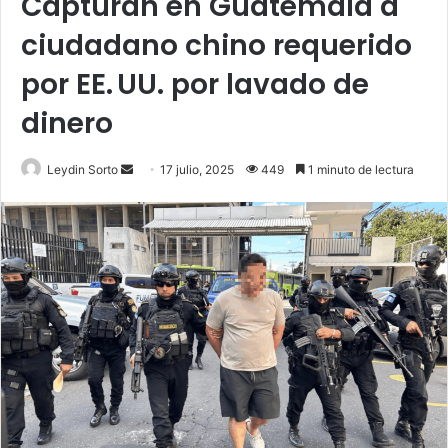
Capturan en Guatemala a
ciudadano chino requerido
por EE. UU. por lavado de
dinero
Send
Leydin Sorto
17 julio, 2025
449
1 minuto de lectura
an
email