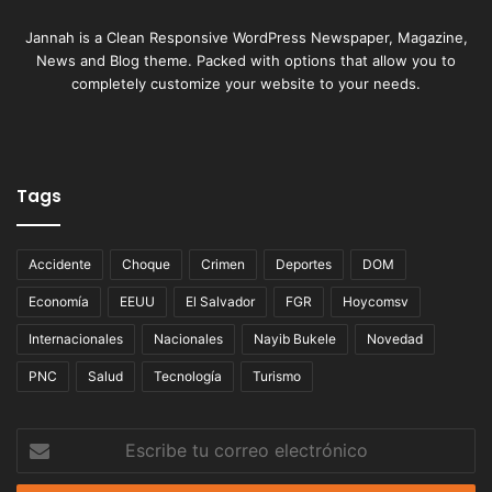
Jannah is a Clean Responsive WordPress Newspaper, Magazine,
News and Blog theme. Packed with options that allow you to
completely customize your website to your needs.
Tags
Accidente
Choque
Crimen
Deportes
DOM
Economía
EEUU
El Salvador
FGR
Hoycomsv
Internacionales
Nacionales
Nayib Bukele
Novedad
PNC
Salud
Tecnología
Turismo
Escribe
tu
correo