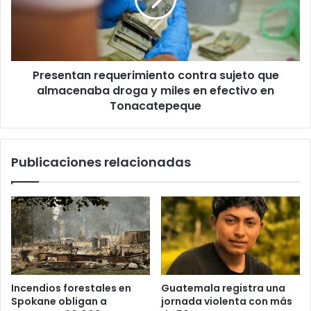
que
almacenaba
droga
y
miles
Presentan requerimiento contra sujeto que
en
efectivo
almacenaba droga y miles en efectivo en
en
Tonacatepeque
Tonacatepeque
Publicaciones relacionadas
Incendios forestales en
Guatemala registra una
Spokane obligan a
jornada violenta con más