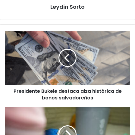
Leydin Sorto
Presidente
Bukele
destaca
alza
histórica
de
bonos
salvadoreños
Presidente Bukele destaca alza histórica de
bonos salvadoreños
Presentan
requerimiento
contra
sujeto