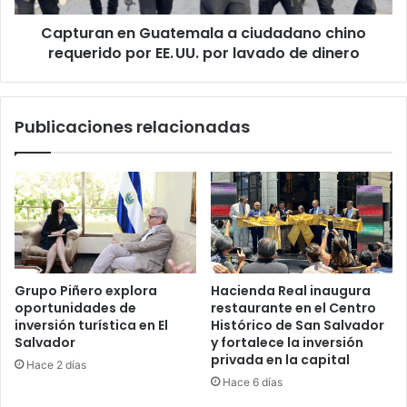
EE. UU.
Capturan en Guatemala a ciudadano chino
por
lavado
requerido por EE. UU. por lavado de dinero
de
dinero
Publicaciones relacionadas
Grupo Piñero explora
Hacienda Real inaugura
oportunidades de
restaurante en el Centro
inversión turística en El
Histórico de San Salvador
Salvador
y fortalece la inversión
privada en la capital
Hace 2 días
Hace 6 días