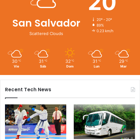
20
San Salvador
20º - 20º
89%
0.23 km/h
Scattered Clouds
30
31
32
31
29
℃
℃
℃
℃
℃
Vie
Sáb
Dom
Lun
Mar
Recent Tech News