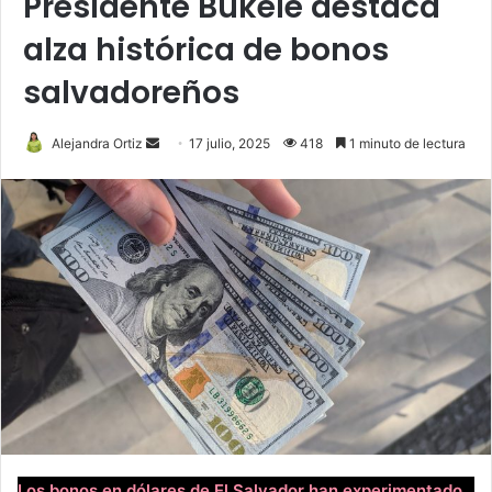
Presidente Bukele destaca
alza histórica de bonos
salvadoreños
Send
Alejandra Ortiz
17 julio, 2025
418
1 minuto de lectura
an
email
Los bonos en dólares de El Salvador han experimentado