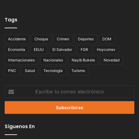
Tags
Accidente
Choque
Crimen
Deportes
DOM
Economía
EEUU
El Salvador
FGR
Hoycomsv
Internacionales
Nacionales
Nayib Bukele
Novedad
PNC
Salud
Tecnología
Turismo
Escribe
tu
correo
electrónico
Síguenos En