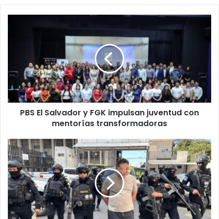
PBS
El
Salvador
y
FGK
impulsan
juventud
con
mentorías
PBS El Salvador y FGK impulsan juventud con
transformadoras
mentorías transformadoras
Capturan
en
Guatemala
a
ciudadano
chino
requerido
por