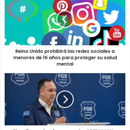
Unido
prohibirá
las
redes
sociales
a
menores
de
Reino Unido prohibirá las redes sociales a
16
años
menores de 16 años para proteger su salud
para
mental
proteger
su
Fiscalía
salud
revela
mental
cómo
operaba
CREDICASH
y
confirma
miles
de