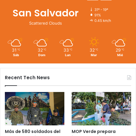
San Salvador
31º - 19º
91%
0.45 km/h
Scattered Clouds
31
32
33
32
29
℃
℃
℃
℃
℃
Sáb
Dom
Lun
Mar
Mié
Recent Tech News
Más de 580 soldados del
MOP Verde prepara