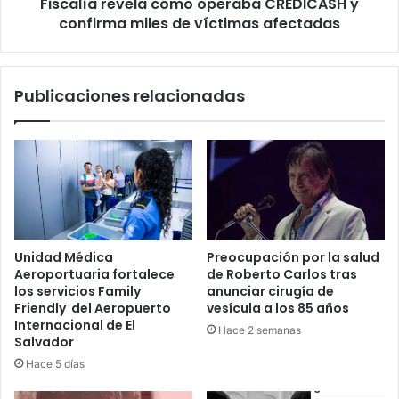
Fiscalía revela cómo operaba CREDICASH y
víctimas
afectadas
confirma miles de víctimas afectadas
Publicaciones relacionadas
Unidad Médica
Preocupación por la salud
Aeroportuaria fortalece
de Roberto Carlos tras
los servicios Family
anunciar cirugía de
Friendly del Aeropuerto
vesícula a los 85 años
Internacional de El
Hace 2 semanas
Salvador
Hace 5 días