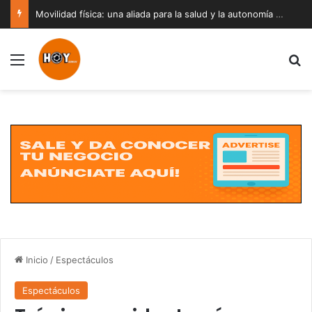
Movilidad física: una aliada para la salud y la autonomía a cualquier edad
Menú
B
Inicio
/
Espectáculos
Espectáculos