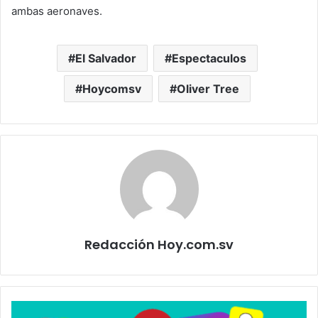
ambas aeronaves.
El Salvador
Espectaculos
Hoycomsv
Oliver Tree
Redacción Hoy.com.sv
Reino