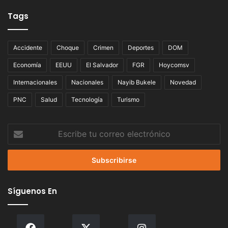
Tags
Accidente
Choque
Crimen
Deportes
DOM
Economía
EEUU
El Salvador
FGR
Hoycomsv
Internacionales
Nacionales
Nayib Bukele
Novedad
PNC
Salud
Tecnología
Turismo
Escribe
tu
correo
electrónico
Síguenos En