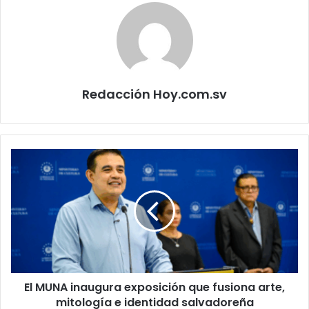
Redacción Hoy.com.sv
El
MUNA
inaugura
exposición
que
fusiona
arte,
mitología
e
El MUNA inaugura exposición que fusiona arte,
identidad
salvadoreña
mitología e identidad salvadoreña