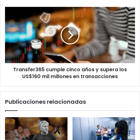
Transfer365
cumple
cinco
años
y
supera
los
US$160
mil
Transfer365 cumple cinco años y supera los
millones
en
US$160 mil millones en transacciones
transacciones
Publicaciones relacionadas