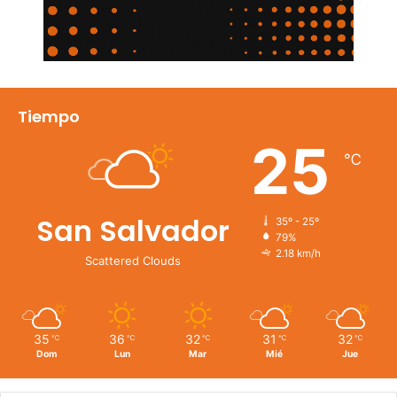
Tiempo
25
℃
San Salvador
35º - 25º
79%
2.18 km/h
Scattered Clouds
35
36
32
31
32
℃
℃
℃
℃
℃
Dom
Lun
Mar
Mié
Jue