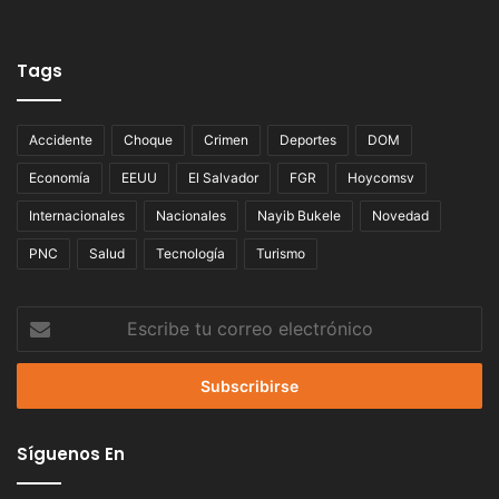
Tags
Accidente
Choque
Crimen
Deportes
DOM
Economía
EEUU
El Salvador
FGR
Hoycomsv
Internacionales
Nacionales
Nayib Bukele
Novedad
PNC
Salud
Tecnología
Turismo
Escribe
tu
correo
electrónico
Síguenos En