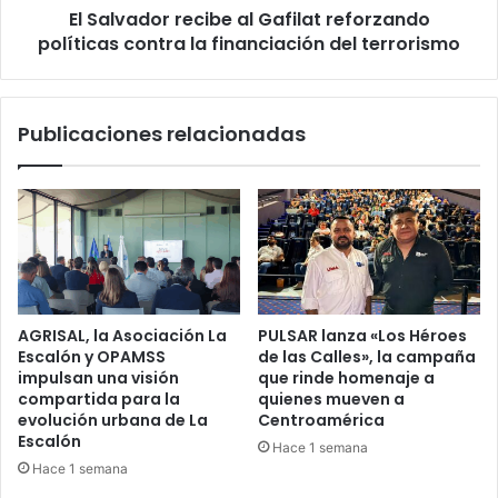
El Salvador recibe al Gafilat reforzando
financiación
del
políticas contra la financiación del terrorismo
terrorismo
Publicaciones relacionadas
AGRISAL, la Asociación La
PULSAR lanza «Los Héroes
Escalón y OPAMSS
de las Calles», la campaña
impulsan una visión
que rinde homenaje a
compartida para la
quienes mueven a
evolución urbana de La
Centroamérica
Escalón
Hace 1 semana
Hace 1 semana