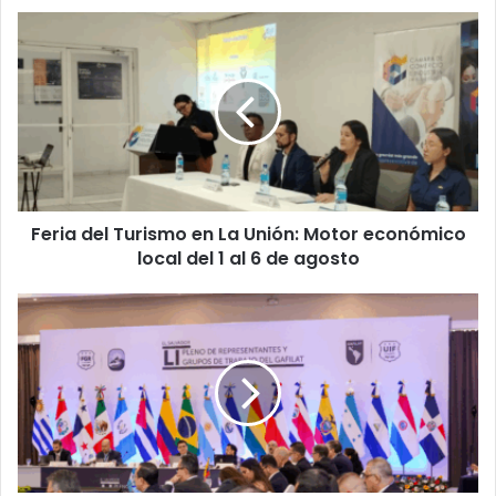
Feria
del
Turismo
en
La
Unión:
Motor
económico
local
Feria del Turismo en La Unión: Motor económico
del
1
local del 1 al 6 de agosto
al
6
El
de
Salvador
agosto
recibe
al
Gafilat
reforzando
políticas
contra
la