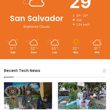
29
San Salvador
31º - 25º
73%
2.24 km/h
Scattered Clouds
31
32
33
32
31
℃
℃
℃
℃
℃
Sáb
Dom
Lun
Mar
Mié
Recent Tech News