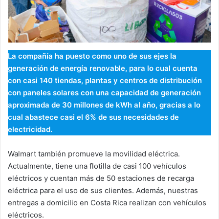
La compañía ha puesto como uno de sus ejes la
generación de energía renovable, para lo cual cuenta
con casi 140 tiendas, plantas y centros de distribución
con paneles solares con una capacidad de generación
aproximada de 30 millones de kWh al año, gracias a lo
cual abastece casi el 6% de sus necesidades de
electricidad.
Walmart también promueve la movilidad eléctrica.
Actualmente, tiene una flotilla de casi 100 vehículos
eléctricos y cuentan más de 50 estaciones de recarga
eléctrica para el uso de sus clientes. Además, nuestras
entregas a domicilio en Costa Rica realizan con vehículos
eléctricos.