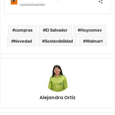
compras
El Salvador
Hoycomsv
Novedad
Sostenibilidad
Walmart
Alejandra Ortiz