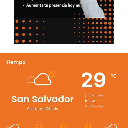
Tiempo
29
℃
San Salvador
29º - 29º
83%
0.45 km/h
Scattered Clouds