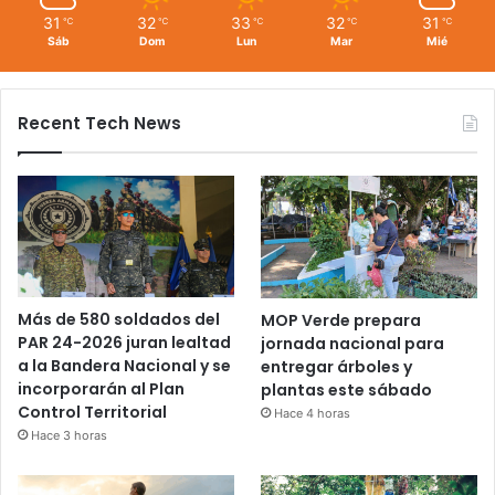
31
32
33
32
31
℃
℃
℃
℃
℃
Sáb
Dom
Lun
Mar
Mié
Recent Tech News
Más de 580 soldados del
MOP Verde prepara
PAR 24-2026 juran lealtad
jornada nacional para
a la Bandera Nacional y se
entregar árboles y
incorporarán al Plan
plantas este sábado
Control Territorial
Hace 4 horas
Hace 3 horas