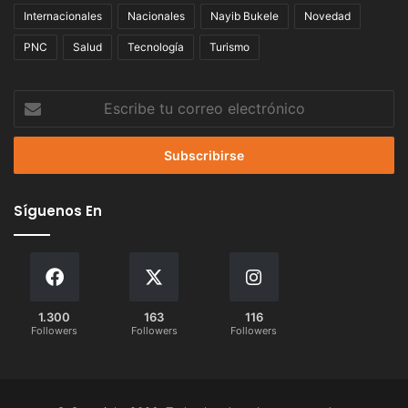
Internacionales
Nacionales
Nayib Bukele
Novedad
PNC
Salud
Tecnología
Turismo
Escribe
tu
correo
electrónico
Síguenos En
1.300
163
116
Followers
Followers
Followers