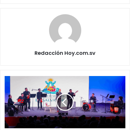
Redacción Hoy.com.sv
El
Salvador
inaugura
el
primer
Congreso
Internacional
de
Turismo