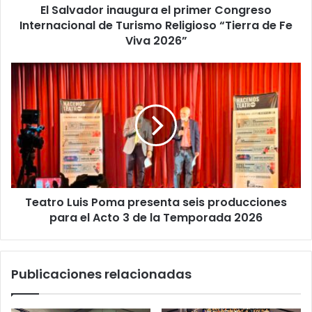
El Salvador inaugura el primer Congreso
Religioso
“Tierra
Internacional de Turismo Religioso “Tierra de Fe
de
Viva 2026”
Fe
Viva
Teatro
2026”
Luis
Poma
presenta
seis
producciones
para
el
Acto
Teatro Luis Poma presenta seis producciones
3
de
para el Acto 3 de la Temporada 2026
la
Temporada
2026
Publicaciones relacionadas