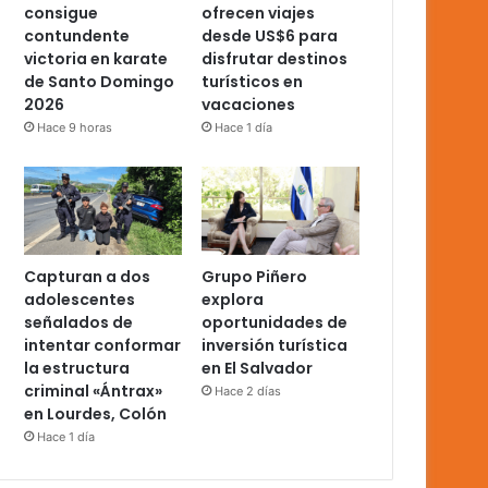
consigue
ofrecen viajes
contundente
desde US$6 para
victoria en karate
disfrutar destinos
de Santo Domingo
turísticos en
2026
vacaciones
Hace 9 horas
Hace 1 día
Capturan a dos
Grupo Piñero
adolescentes
explora
señalados de
oportunidades de
intentar conformar
inversión turística
la estructura
en El Salvador
criminal «Ántrax»
Hace 2 días
en Lourdes, Colón
Hace 1 día