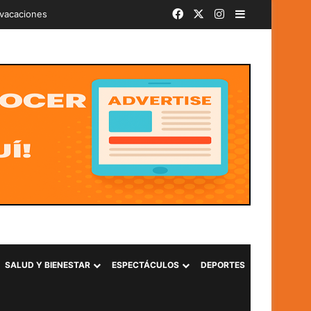
Facebook
X
Instagram
Barra lateral
iminal «Ántrax» en Lourdes, Colón
SALUD Y BIENESTAR
ESPECTÁCULOS
DEPORTES