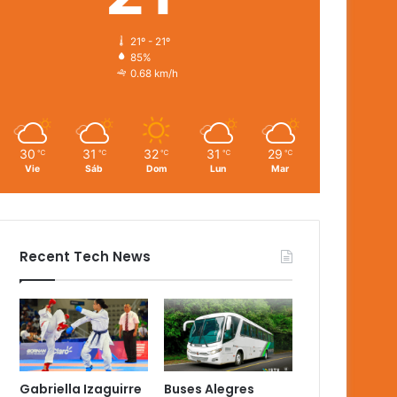
21º - 21º
85%
0.68 km/h
30
31
32
31
29
℃
℃
℃
℃
℃
Vie
Sáb
Dom
Lun
Mar
Recent Tech News
Gabriella Izaguirre
Buses Alegres