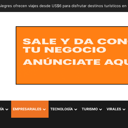
n a dos adolescentes señalados de intentar conformar la estructura cr
ÍA
EMPRESARIALES
TECNOLOGÍA
TURISMO
VIRALES