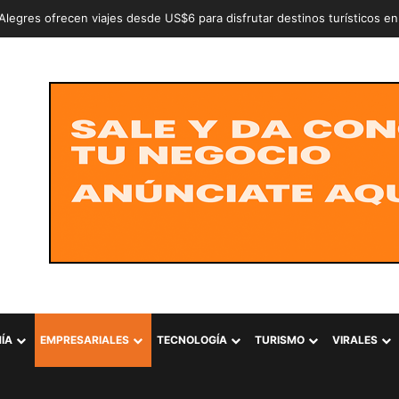
an a dos adolescentes señalados de intentar conformar la estructura cr
ÍA
EMPRESARIALES
TECNOLOGÍA
TURISMO
VIRALES