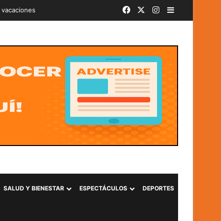
Facebook
X
Instagram
Barra lateral
iminal «Ántrax» en Lourdes, Colón
SALUD Y BIENESTAR
ESPECTÁCULOS
DEPORTES