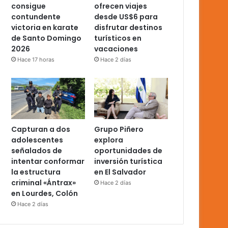
consigue
ofrecen viajes
contundente
desde US$6 para
victoria en karate
disfrutar destinos
de Santo Domingo
turísticos en
2026
vacaciones
Hace 17 horas
Hace 2 días
Capturan a dos
Grupo Piñero
adolescentes
explora
señalados de
oportunidades de
intentar conformar
inversión turística
la estructura
en El Salvador
criminal «Ántrax»
Hace 2 días
en Lourdes, Colón
Hace 2 días