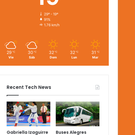
29º - 19º
91%
1.76 km/h
29
30
32
32
31
℃
℃
℃
℃
℃
Vie
Sáb
Dom
Lun
Mar
Recent Tech News
Gabriella Izaguirre
Buses Alegres