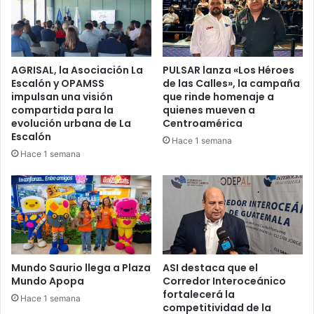
AGRISAL, la Asociación La
PULSAR lanza «Los Héroes
Escalón y OPAMSS
de las Calles», la campaña
impulsan una visión
que rinde homenaje a
compartida para la
quienes mueven a
evolución urbana de La
Centroamérica
Escalón
Hace 1 semana
Hace 1 semana
Mundo Saurio llega a Plaza
ASI destaca que el
Mundo Apopa
Corredor Interoceánico
fortalecerá la
Hace 1 semana
competitividad de la