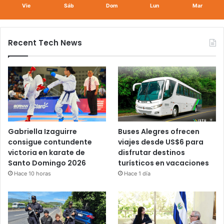
Vie
Sáb
Dom
Lun
Mar
Recent Tech News
Gabriella Izaguirre
Buses Alegres ofrecen
consigue contundente
viajes desde US$6 para
victoria en karate de
disfrutar destinos
Santo Domingo 2026
turísticos en vacaciones
Hace 10 horas
Hace 1 día