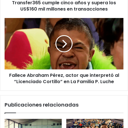
Transfer365 cumple cinco años y supera los
millones
en
US$160 mil millones en transacciones
transacciones
Fallece
Abraham
Pérez,
actor
que
interpretó
al
“Licenciado
Cortillo”
Fallece Abraham Pérez, actor que interpretó al
en
La
“Licenciado Cortillo” en La Familia P. Luche
Familia
P.
Luche
Publicaciones relacionadas