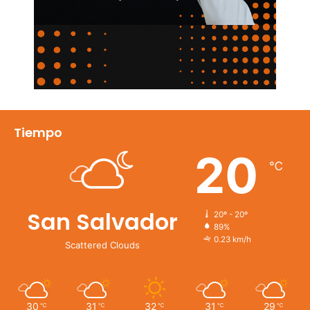
Tiempo
20
℃
San Salvador
20º - 20º
89%
0.23 km/h
Scattered Clouds
30
31
32
31
29
℃
℃
℃
℃
℃