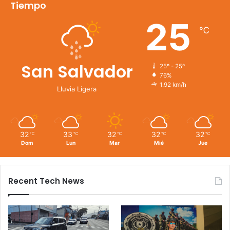
Tiempo
25
℃
San Salvador
25º - 25º
76%
1.92 km/h
Lluvia Ligera
32
33
32
32
32
℃
℃
℃
℃
℃
Dom
Lun
Mar
Mié
Jue
Recent Tech News