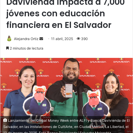
Davivienda impacta a 7,000
jóvenes con educación
financiera en El Salvador
Send
Alejandra Ortiz
11 abril, 2025
390
an
2 minutos de lectura
email
Lanzamiento del Global Money Week entre ALFI y Banco Davivienda de El
Salvador, en las instalaciones de CultiArte, en Ciudad Merliot, La Libertad, el
13 de marzo de 2025. Foto Banco Davivienda/ Salvador Melendez