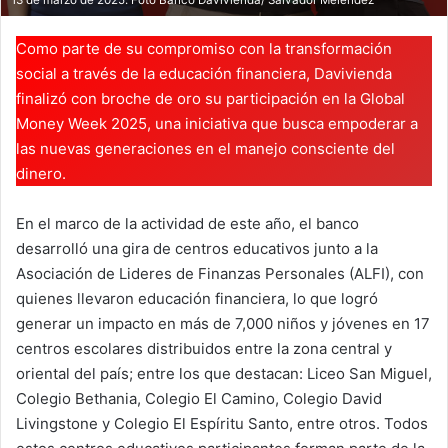
Como parte de su compromiso con la transformación
social a través de la educación financiera, Davivienda
finalizó con broche de oro su participación en la Global
Money Week 2025, una iniciativa que busca empoderar a
las nuevas generaciones en el manejo consciente del
dinero.
En el marco de la actividad de este año, el banco
desarrolló una gira de centros educativos junto a la
Asociación de Lideres de Finanzas Personales (ALFI), con
quienes llevaron educación financiera, lo que logró
generar un impacto en más de 7,000 niños y jóvenes en 17
centros escolares distribuidos entre la zona central y
oriental del país; entre los que destacan: Liceo San Miguel,
Colegio Bethania, Colegio El Camino, Colegio David
Livingstone y Colegio El Espíritu Santo, entre otros. Todos