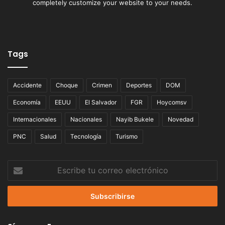
completely customize your website to your needs.
Tags
Accidente
Choque
Crimen
Deportes
DOM
Economía
EEUU
El Salvador
FGR
Hoycomsv
Internacionales
Nacionales
Nayib Bukele
Novedad
PNC
Salud
Tecnología
Turismo
Escribe
tu
correo
electrónico