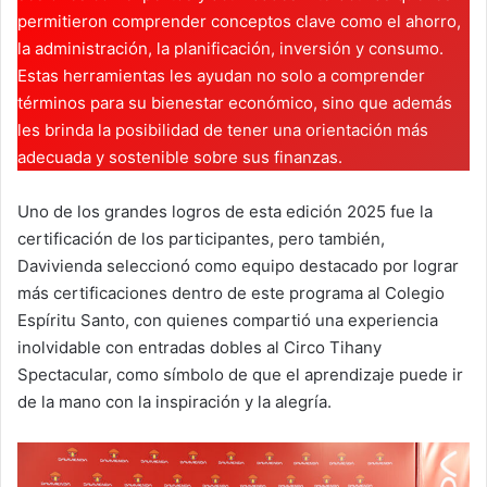
permitieron comprender conceptos clave como el ahorro,
la administración, la planificación, inversión y consumo.
Estas herramientas les ayudan no solo a comprender
términos para su bienestar económico, sino que además
les brinda la posibilidad de tener una orientación más
adecuada y sostenible sobre sus finanzas.
Uno de los grandes logros de esta edición 2025 fue la
certificación de los participantes, pero también,
Davivienda seleccionó como equipo destacado por lograr
más certificaciones dentro de este programa al Colegio
Espíritu Santo, con quienes compartió una experiencia
inolvidable con entradas dobles al Circo Tihany
Spectacular, como símbolo de que el aprendizaje puede ir
de la mano con la inspiración y la alegría.