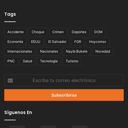
Tags
Accidente
Choque
Crimen
Deportes
DOM
Economía
EEUU
El Salvador
FGR
Hoycomsv
Internacionales
Nacionales
Nayib Bukele
Novedad
PNC
Salud
Tecnología
Turismo
Escribe
tu
correo
electrónico
Síguenos En