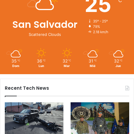
25
℃
San Salvador
35º - 25º
79%
2.18 km/h
Scattered Clouds
35
36
32
31
32
℃
℃
℃
℃
℃
Dom
Lun
Mar
Mié
Jue
Recent Tech News