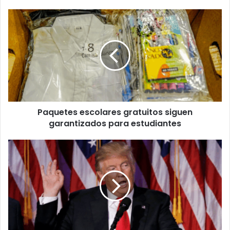
Paquetes
escolares
gratuitos
siguen
garantizados
para
estudiantes
Paquetes escolares gratuitos siguen
garantizados para estudiantes
Parlamento
Europeo
frena
votación
clave
sobre
acuerdo
con