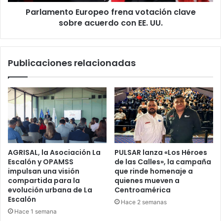
EE.
Parlamento Europeo frena votación clave
UU.
sobre acuerdo con EE. UU.
Publicaciones relacionadas
AGRISAL, la Asociación La
PULSAR lanza «Los Héroes
Escalón y OPAMSS
de las Calles», la campaña
impulsan una visión
que rinde homenaje a
compartida para la
quienes mueven a
evolución urbana de La
Centroamérica
Escalón
Hace 2 semanas
Hace 1 semana