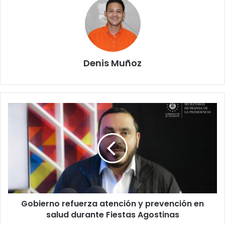
Denis Muñoz
Gobierno
refuerza
atención
y
prevención
en
salud
durante
Fiestas
Gobierno refuerza atención y prevención en
Agostinas
salud durante Fiestas Agostinas