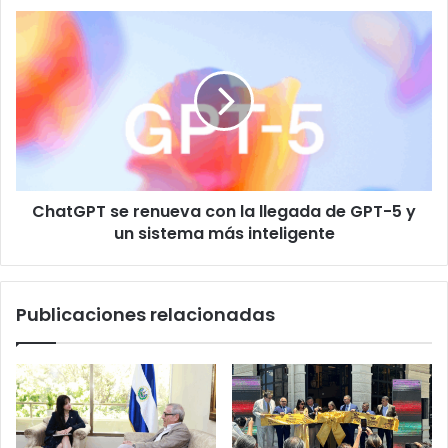
ChatGPT
se
renueva
con
la
llegada
de
GPT-
5
ChatGPT se renueva con la llegada de GPT-5 y
y
un
un sistema más inteligente
sistema
más
inteligente
Publicaciones relacionadas