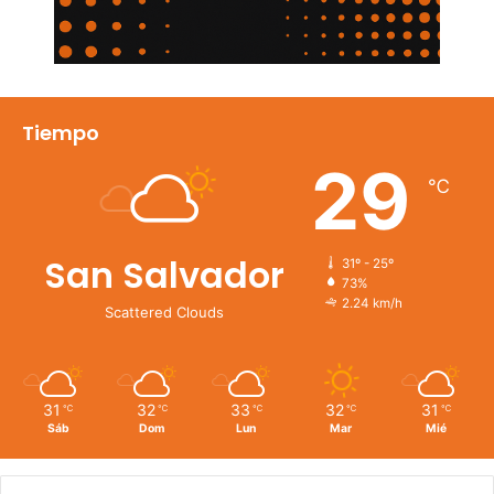
Tiempo
29
℃
San Salvador
31º - 25º
73%
2.24 km/h
Scattered Clouds
31
32
33
32
31
℃
℃
℃
℃
℃
Sáb
Dom
Lun
Mar
Mié