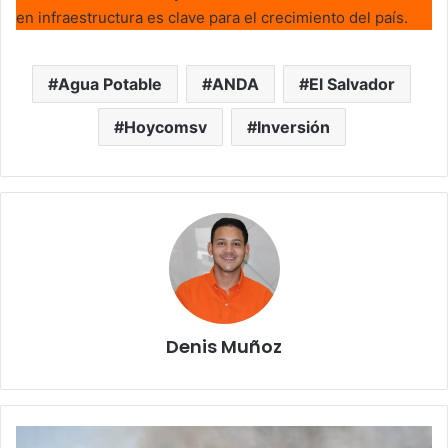
en infraestructura es clave para el crecimiento del país.
Agua Potable
ANDA
El Salvador
Hoycomsv
Inversión
Denis Muñoz
Incendio