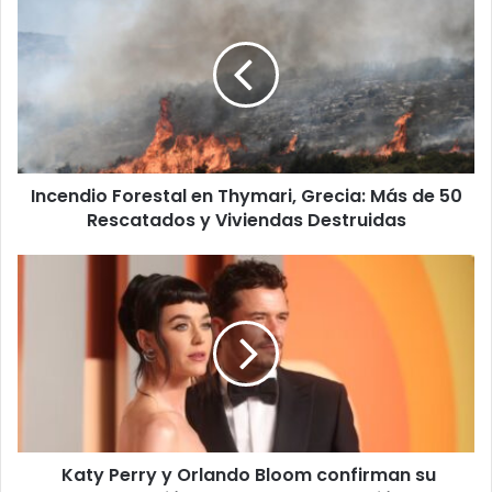
Forestal
en
Thymari,
Grecia:
Más
de
50
Rescatados
Incendio Forestal en Thymari, Grecia: Más de 50
y
Viviendas
Rescatados y Viviendas Destruidas
Destruidas
Katy
Perry
y
Orlando
Bloom
confirman
su
separación
tras
Katy Perry y Orlando Bloom confirman su
9