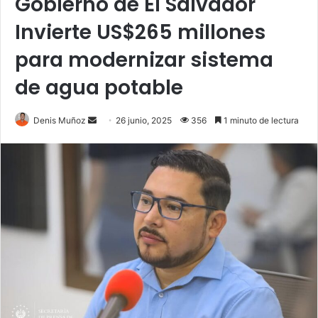
Gobierno de El Salvador
Invierte US$265 millones
para modernizar sistema
de agua potable
Send
Denis Muñoz
26 junio, 2025
356
1 minuto de lectura
an
email