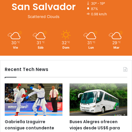
San Salvador
30º - 19º
87%
0.98 km/h
Scattered Clouds
30
31
32
31
29
℃
℃
℃
℃
℃
Vie
Sáb
Dom
Lun
Mar
Recent Tech News
Gabriella Izaguirre
Buses Alegres ofrecen
consigue contundente
viajes desde US$6 para