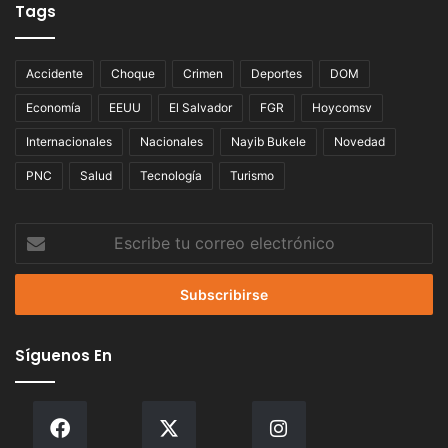
Tags
Accidente
Choque
Crimen
Deportes
DOM
Economía
EEUU
El Salvador
FGR
Hoycomsv
Internacionales
Nacionales
Nayib Bukele
Novedad
PNC
Salud
Tecnología
Turismo
Escribe
tu
correo
electrónico
Síguenos En