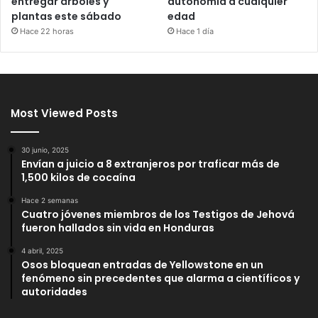
entregar árboles y
autonomía a cualquier
plantas este sábado
edad
Hace 22 horas
Hace 1 día
Most Viewed Posts
30 junio, 2025
Envían a juicio a 8 extranjeros por traficar más de
1,500 kilos de cocaína
Hace 2 semanas
Cuatro jóvenes miembros de los Testigos de Jehová
fueron hallados sin vida en Honduras
4 abril, 2025
Osos bloquean entradas de Yellowstone en un
fenómeno sin precedentes que alarma a científicos y
autoridades