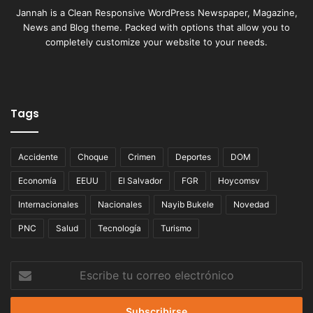
Jannah is a Clean Responsive WordPress Newspaper, Magazine,
News and Blog theme. Packed with options that allow you to
completely customize your website to your needs.
Tags
Accidente
Choque
Crimen
Deportes
DOM
Economía
EEUU
El Salvador
FGR
Hoycomsv
Internacionales
Nacionales
Nayib Bukele
Novedad
PNC
Salud
Tecnología
Turismo
Escribe
tu
correo
electrónico