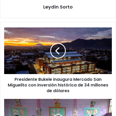
Leydin Sorto
Presidente
Bukele
inaugura
Mercado
San
Miguelito
con
inversión
histórica
Presidente Bukele inaugura Mercado San
de
34
Miguelito con inversión histórica de 34 millones
millones
de dólares
de
dólares
“Baños
Cambian
Vidas”: