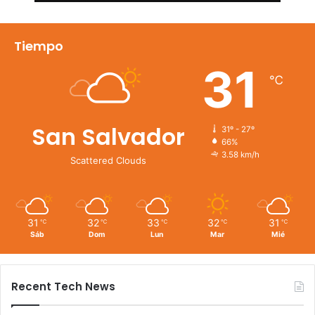
Tiempo
31
℃
San Salvador
31º - 27º
66%
3.58 km/h
Scattered Clouds
31
32
33
32
31
℃
℃
℃
℃
℃
Sáb
Dom
Lun
Mar
Mié
Recent Tech News