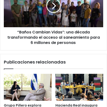
una
década
transformando
el
acceso
al
“Baños Cambian Vidas”: una década
saneamiento
para
transformando el acceso al saneamiento para
6
6 millones de personas
millones
de
personas
Publicaciones relacionadas
Grupo Piñero explora
Hacienda Real inaugura