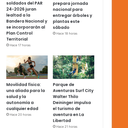
soldados del PAR
prepara jornada
24-2026 juran
nacional para
lealtad a la
entregar árboles y
Bandera Nacional y
plantas este
se incorporarán al
sábado
Plan Control
Hace 18 horas
Territorial
Hace 17 horas
Movilidad física:
Parque de
una aliada para la
Aventuras Surf City
salud y la
Walter Thilo
autonomía a
Deininger impulsa
cualquier edad
el turismo de
aventura en La
Hace 20 horas
Libertad
Hace 21 horas