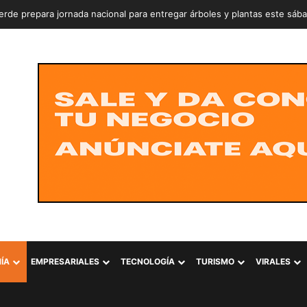
rde prepara jornada nacional para entregar árboles y plantas este sáb
ÍA
EMPRESARIALES
TECNOLOGÍA
TURISMO
VIRALES