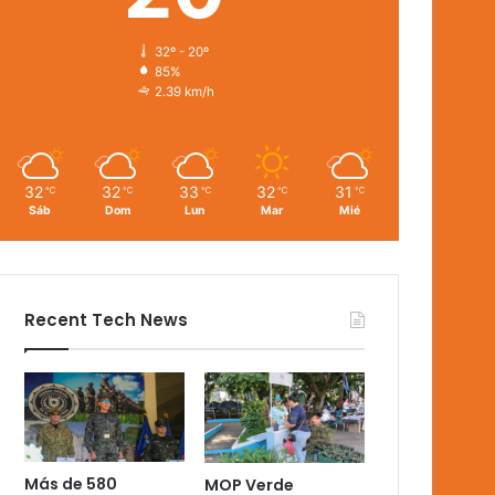
32º - 20º
85%
2.39 km/h
32
32
33
32
31
℃
℃
℃
℃
℃
Sáb
Dom
Lun
Mar
Mié
Recent Tech News
Más de 580
MOP Verde