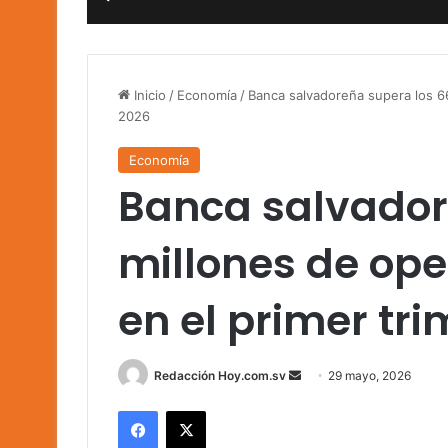
Inicio
/
Economía
/
Banca salvadoreña supera los 66
2026
Economía
Banca salvador
millones de ope
en el primer tr
Send
Redacción Hoy.com.sv
29 mayo, 2026
an
Facebook
X
email