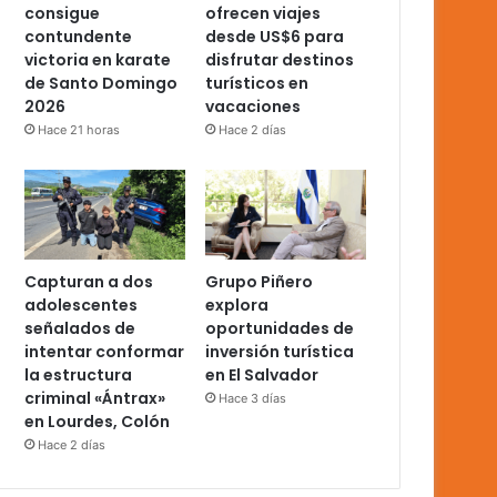
consigue
ofrecen viajes
contundente
desde US$6 para
victoria en karate
disfrutar destinos
de Santo Domingo
turísticos en
2026
vacaciones
Hace 21 horas
Hace 2 días
Capturan a dos
Grupo Piñero
adolescentes
explora
señalados de
oportunidades de
intentar conformar
inversión turística
la estructura
en El Salvador
criminal «Ántrax»
Hace 3 días
en Lourdes, Colón
Hace 2 días