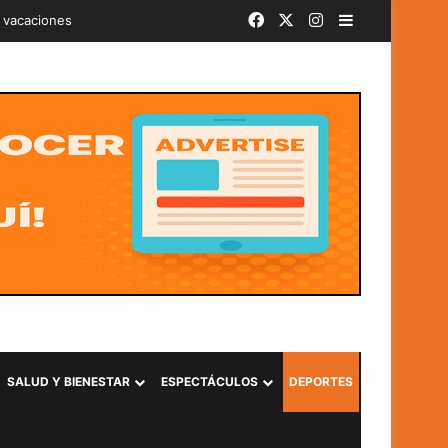
Facebook
X
Instagram
Barra lateral
iminal «Ántrax» en Lourdes, Colón
SALUD Y BIENESTAR
ESPECTÁCULOS
DEPORTES