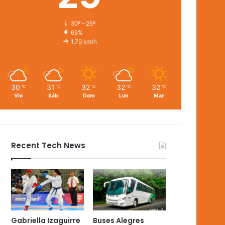
30º - 25º
65%
1.79 km/h
30
31
32
32
32
℃
℃
℃
℃
℃
Vie
Sáb
Dom
Lun
Mar
Recent Tech News
Gabriella Izaguirre
Buses Alegres