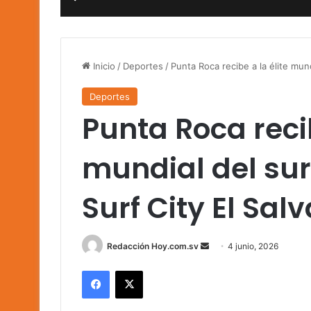
Inicio
/
Deportes
/
Punta Roca recibe a la élite mund
Deportes
Punta Roca recib
mundial del surf
Surf City El Sal
Send
Redacción Hoy.com.sv
4 junio, 2026
an
Facebook
X
email