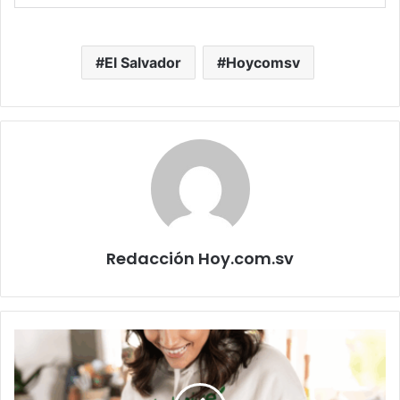
El Salvador
Hoycomsv
Redacción Hoy.com.sv
¿Comer
menos
significa
alimentarse