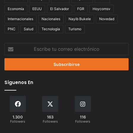
Economía
EEUU
El Salvador
FGR
Hoycomsv
Internacionales
Nacionales
Nayib Bukele
Novedad
PNC
Salud
Tecnología
Turismo
Escribe
tu
correo
electrónico
Síguenos En
1.300
163
116
Followers
Followers
Followers