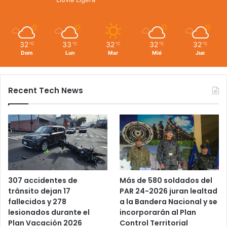
32
33
32
32
32
℃
℃
℃
℃
℃
Dom
Lun
Mar
Mié
Jue
Recent Tech News
Más de 580 soldados del
307 accidentes de
PAR 24-2026 juran lealtad
tránsito dejan 17
a la Bandera Nacional y se
fallecidos y 278
incorporarán al Plan
lesionados durante el
Control Territorial
Plan Vacación 2026