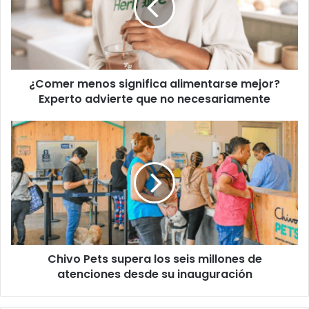
mejor?
Experto
advierte
que
no
¿Comer menos significa alimentarse mejor?
necesariamente
Experto advierte que no necesariamente
Chivo
Pets
supera
los
seis
millones
de
atenciones
desde
Chivo Pets supera los seis millones de
su
inauguración
atenciones desde su inauguración