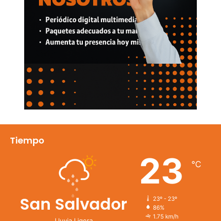
Tiempo
23
℃
San Salvador
23º - 23º
86%
1.75 km/h
Lluvia Ligera