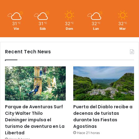
31
31
32
32
32
℃
℃
℃
℃
℃
Vie
Sáb
Dom
Lun
Mar
Recent Tech News
Parque de Aventuras Surf
Puerta del Diablo recibe a
City Walter Thilo
decenas de turistas
Deininger impulsa el
durante las Fiestas
turismo de aventura en La
Agostinas
Libertad
Hace 21 horas