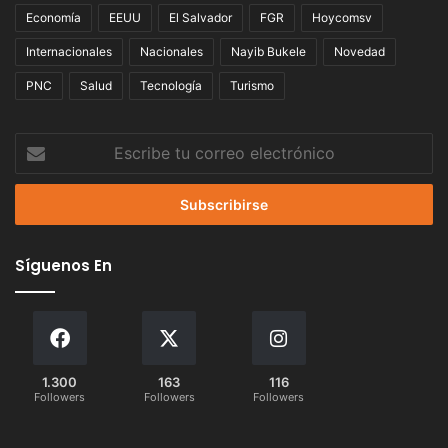
Economía
EEUU
El Salvador
FGR
Hoycomsv
Internacionales
Nacionales
Nayib Bukele
Novedad
PNC
Salud
Tecnología
Turismo
Escribe
tu
correo
electrónico
Síguenos En
1.300
163
116
Followers
Followers
Followers