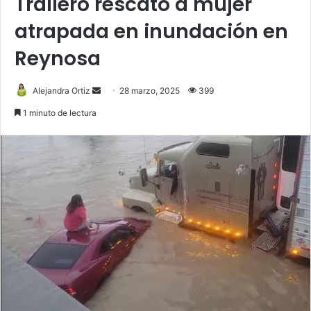
Trailero rescató a mujer
atrapada en inundación en
Reynosa
Send
Alejandra Ortiz
28 marzo, 2025
399
an
1 minuto de lectura
email