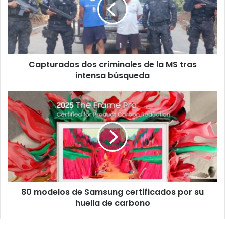
de
la
MS
tras
intensa
búsqueda
Capturados dos criminales de la MS tras
intensa búsqueda
80
modelos
de
Samsung
certificados
por
su
huella
de
80 modelos de Samsung certificados por su
carbono
huella de carbono