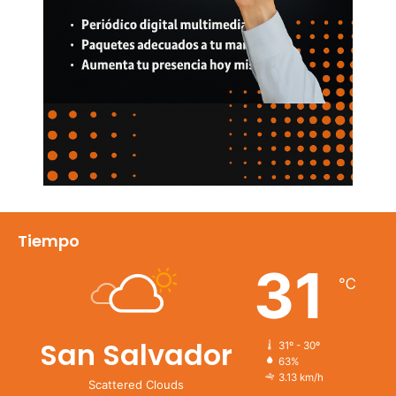
Tiempo
31
℃
San Salvador
31º - 30º
63%
3.13 km/h
Scattered Clouds