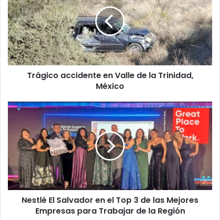
en
Valle
de
la
Trinidad,
México
Trágico accidente en Valle de la Trinidad,
México
Nestlé
El
Salvador
en
el
Top
3
de
las
Nestlé El Salvador en el Top 3 de las Mejores
Mejores
Empresas
Empresas para Trabajar de la Región
para