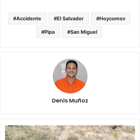
Accidente
El Salvador
Hoycomsv
Pipa
San Miguel
Denis Muñoz
Trágico
accidente