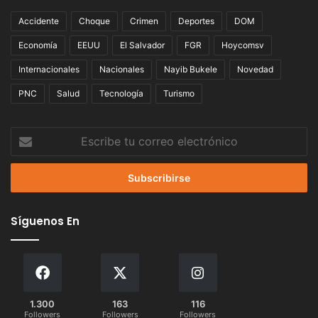
Accidente
Choque
Crimen
Deportes
DOM
Economía
EEUU
El Salvador
FGR
Hoycomsv
Internacionales
Nacionales
Nayib Bukele
Novedad
PNC
Salud
Tecnología
Turismo
Escribe
tu
correo
electrónico
Síguenos En
1.300
163
116
Followers
Followers
Followers