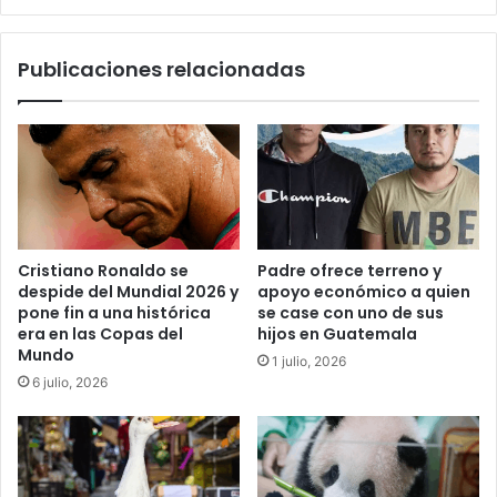
Trabajar
de
Publicaciones relacionadas
la
Región
Cristiano Ronaldo se
Padre ofrece terreno y
despide del Mundial 2026 y
apoyo económico a quien
pone fin a una histórica
se case con uno de sus
era en las Copas del
hijos en Guatemala
Mundo
1 julio, 2026
6 julio, 2026