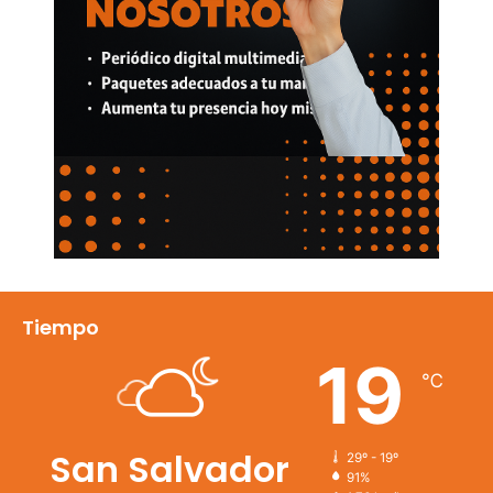
Tiempo
19
℃
San Salvador
29º - 19º
91%