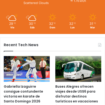
1.76 km/h
Scattered Clouds
29
30
32
32
31
℃
℃
℃
℃
℃
Vie
Sáb
Dom
Lun
Mar
Recent Tech News
Gabriella Izaguirre
Buses Alegres ofrecen
consigue contundente
viajes desde US$6 para
victoria en karate de
disfrutar destinos
Santo Domingo 2026
turísticos en vacaciones