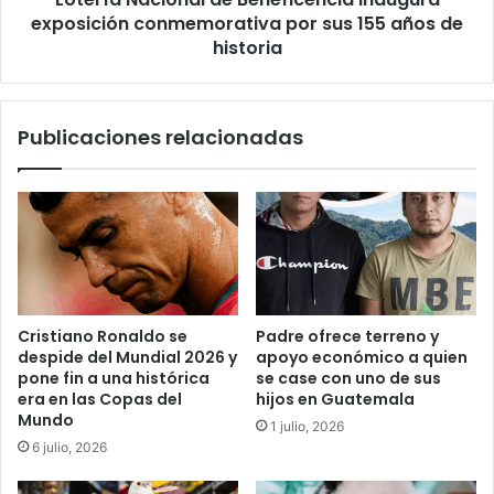
años
exposición conmemorativa por sus 155 años de
de
historia
historia
Publicaciones relacionadas
Cristiano Ronaldo se
Padre ofrece terreno y
despide del Mundial 2026 y
apoyo económico a quien
pone fin a una histórica
se case con uno de sus
era en las Copas del
hijos en Guatemala
Mundo
1 julio, 2026
6 julio, 2026