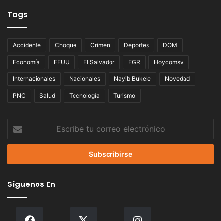
Tags
Accidente
Choque
Crimen
Deportes
DOM
Economía
EEUU
El Salvador
FGR
Hoycomsv
Internacionales
Nacionales
Nayib Bukele
Novedad
PNC
Salud
Tecnología
Turismo
Escribe
tu
correo
electrónico
Síguenos En