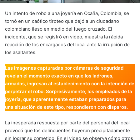
Un intento de robo a una joyería en Ocaña, Colombia, se
tornó en un caótico tiroteo que dejó a un ciudadano
colombiano ileso en medio del fuego cruzado. El
incidente, que se registró en video, muestra la rápida
reacción de los encargados del local ante la irrupción de
los asaltantes.
Las imágenes capturadas por cámaras de seguridad
revelan el momento exacto en que los ladrones,
armados, ingresan al establecimiento con la intención de
perpetrar el robo. Sorpresivamente, los empleados de la
joyería, que aparentemente estaban preparados para
una situación de este tipo, respondieron con disparos.
La inesperada respuesta por parte del personal del local
provocó que los delincuentes huyeran precipitadamente
sin lograr su cometido. En el video se observa cómo otros