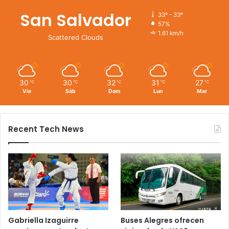
San Salvador
33º - 33º
57%
1.61 km/h
Scattered Clouds
30
30
32
31
27
℃
℃
℃
℃
℃
Vie
Sáb
Dom
Lun
Mar
Recent Tech News
Gabriella Izaguirre
Buses Alegres ofrecen