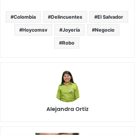
Colombia
Delincuentes
El Salvador
Hoycomsv
Joyería
Negocio
Robo
Alejandra Ortiz