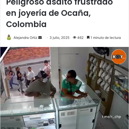
Peligroso asalto frustrado
en joyería de Ocaña,
Colombia
Send
Alejandra Ortiz
3 julio, 2025
462
1 minuto de lectura
an
email