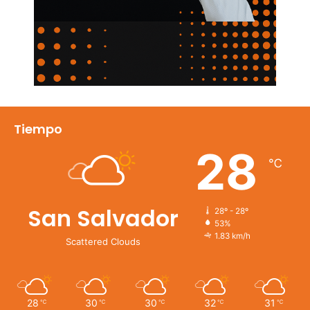
Tiempo
28
℃
San Salvador
28º - 28º
53%
1.83 km/h
Scattered Clouds
28
30
30
32
31
℃
℃
℃
℃
℃