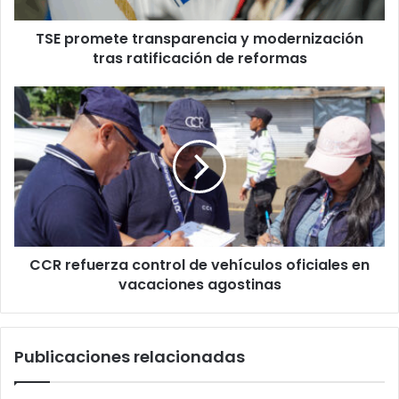
reformas
TSE promete transparencia y modernización
tras ratificación de reformas
CCR
refuerza
control
de
vehículos
oficiales
en
vacaciones
agostinas
CCR refuerza control de vehículos oficiales en
vacaciones agostinas
Publicaciones relacionadas