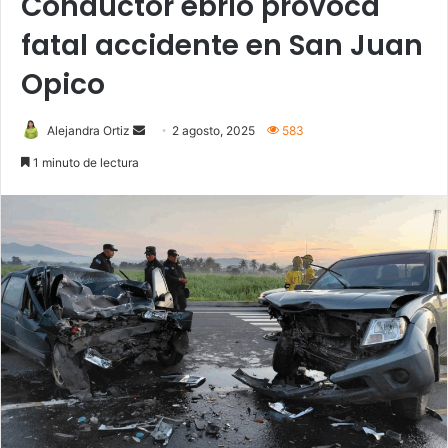
Conductor ebrio provoca
fatal accidente en San Juan
Opico
Send
Alejandra Ortiz
2 agosto, 2025
583
an
1 minuto de lectura
email