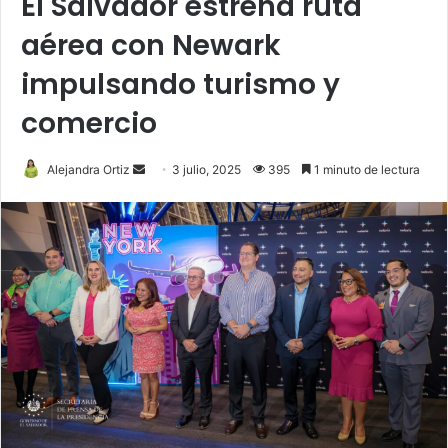
El Salvador estrena ruta
aérea con Newark
impulsando turismo y
comercio
Send
Alejandra Ortiz
3 julio, 2025
395
1 minuto de lectura
an
email