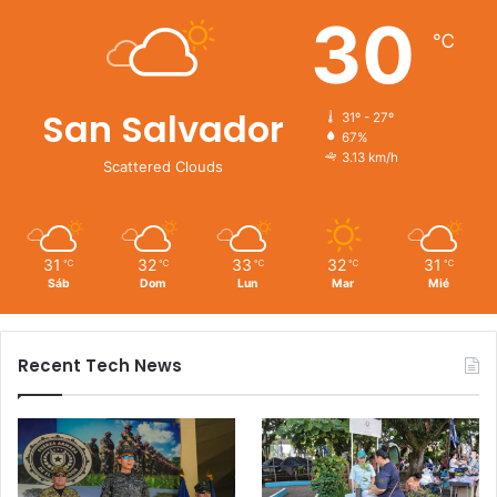
30
℃
San Salvador
31º - 27º
67%
3.13 km/h
Scattered Clouds
31
32
33
32
31
℃
℃
℃
℃
℃
Sáb
Dom
Lun
Mar
Mié
Recent Tech News