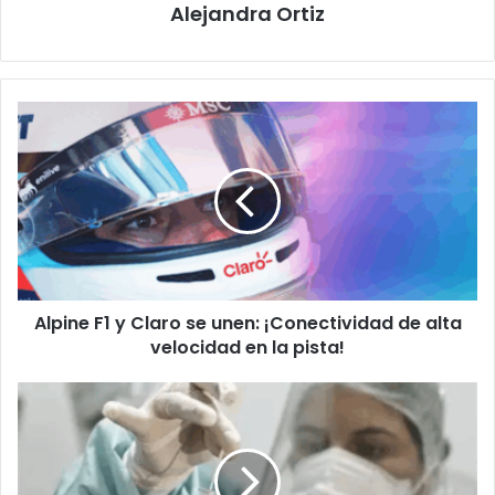
Alejandra Ortiz
Alpine
F1
y
Claro
se
unen:
¡Conectividad
de
alta
Alpine F1 y Claro se unen: ¡Conectividad de alta
velocidad
en
velocidad en la pista!
la
pista!
Tripledemia
inminente:
OPS
emite
urgente