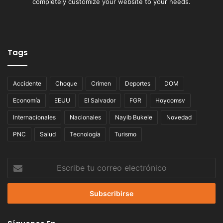
completely customize your website to your needs.
Tags
Accidente
Choque
Crimen
Deportes
DOM
Economía
EEUU
El Salvador
FGR
Hoycomsv
Internacionales
Nacionales
Nayib Bukele
Novedad
PNC
Salud
Tecnología
Turismo
Escribe
tu
correo
electrónico