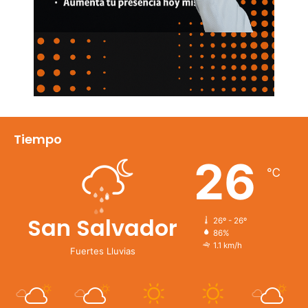
Tiempo
26
℃
San Salvador
26º - 26º
86%
1.1 km/h
Fuertes Lluvias