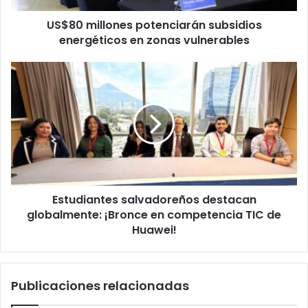
US$80 millones potenciarán subsidios
energéticos en zonas vulnerables
Estudiantes
salvadoreños
destacan
globalmente:
¡Bronce
en
competencia
TIC
de
Estudiantes salvadoreños destacan
Huawei!
globalmente: ¡Bronce en competencia TIC de
Huawei!
Publicaciones relacionadas