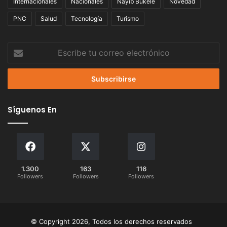
Internacionales
Nacionales
Nayib Bukele
Novedad
PNC
Salud
Tecnología
Turismo
Escribe
tu
correo
electrónico
Síguenos En
1.300
163
116
Followers
Followers
Followers
© Copyright 2026, Todos los derechos reservados