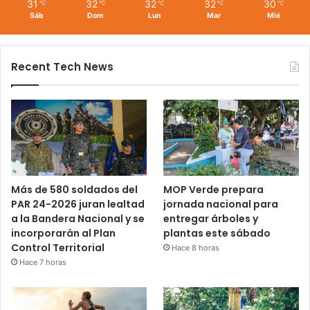
31
32
32
32
30
℃
℃
℃
℃
℃
Sáb
Dom
Lun
Mar
Mié
Recent Tech News
Más de 580 soldados del
MOP Verde prepara
PAR 24-2026 juran lealtad
jornada nacional para
a la Bandera Nacional y se
entregar árboles y
incorporarán al Plan
plantas este sábado
Control Territorial
Hace 8 horas
Hace 7 horas