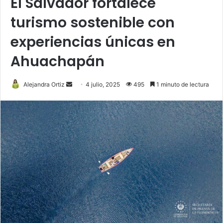
El Salvador fortalece
turismo sostenible con
experiencias únicas en
Ahuachapán
Send
Alejandra Ortiz
4 julio, 2025
495
1 minuto de lectura
an
email