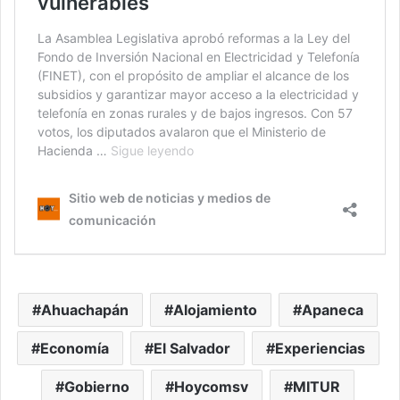
Ahuachapán
Alojamiento
Apaneca
Economía
El Salvador
Experiencias
Gobierno
Hoycomsv
MITUR