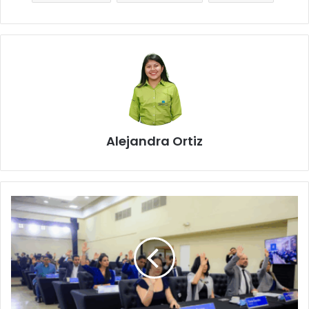
Alejandra Ortiz
US$80
millones
potenciarán
subsidios
energéticos
en
zonas
vulnerables