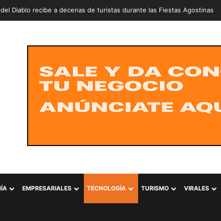
lla Izaguirre consigue contundente victoria en karate de Santo Doming
ÍA
EMPRESARIALES
TECNOLOGÍA
TURISMO
VIRALES