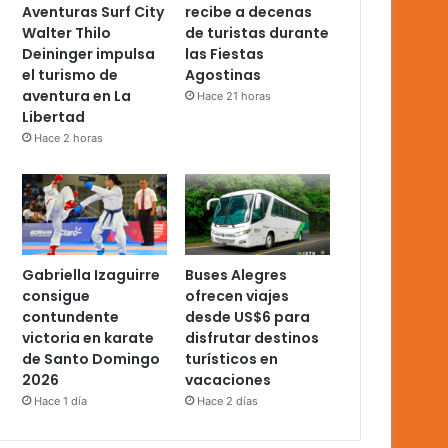
Aventuras Surf City
recibe a decenas
Walter Thilo
de turistas durante
Deininger impulsa
las Fiestas
el turismo de
Agostinas
aventura en La
Hace 21 horas
Libertad
Hace 2 horas
Gabriella Izaguirre
Buses Alegres
consigue
ofrecen viajes
contundente
desde US$6 para
victoria en karate
disfrutar destinos
de Santo Domingo
turísticos en
2026
vacaciones
Hace 1 día
Hace 2 días