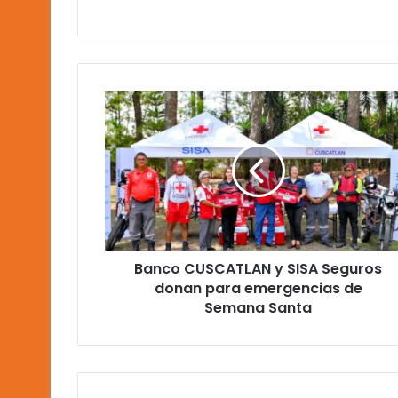
Banco
CUSCATLAN
y
SISA
Seguros
donan
para
emergencias
de
Banco CUSCATLAN y SISA Seguros
Semana
Santa
donan para emergencias de
Semana Santa