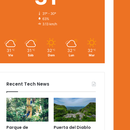
31º - 30º
63%
3.13 km/h
31
31
32
32
32
℃
℃
℃
℃
℃
Vie
Sáb
Dom
Lun
Mar
Recent Tech News
Parque de
Puerta del Diablo