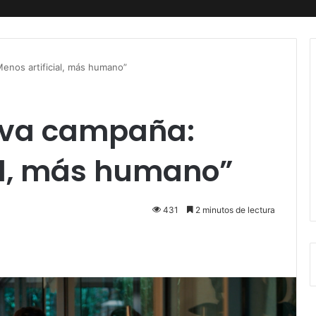
enos artificial, más humano”
eva campaña:
ial, más humano”
431
2 minutos de lectura