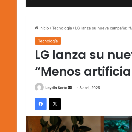
Inicio
/
Tecnología
/
LG lanza su nueva campaña: “M
Tecnología
LG lanza su nu
“Menos artific
Send
Leydin Sorto
8 abril, 2025
an
Facebook
X
email