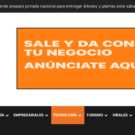
rde prepara jornada nacional para entregar árboles y plantas este sáb
ÍA
EMPRESARIALES
TECNOLOGÍA
TURISMO
VIRALES