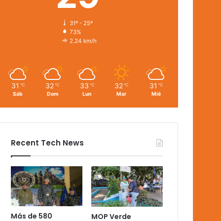
31º - 25º
73%
2.24 km/h
31
32
33
32
31
℃
℃
℃
℃
℃
Sáb
Dom
Lun
Mar
Mié
Recent Tech News
Más de 580
MOP Verde