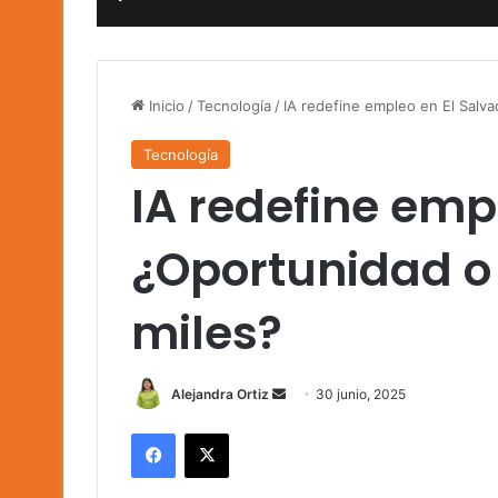
Inicio
/
Tecnología
/
IA redefine empleo en El Salva
Tecnología
IA redefine emp
¿Oportunidad o
miles?
Send
Alejandra Ortiz
30 junio, 2025
an
Facebook
X
email