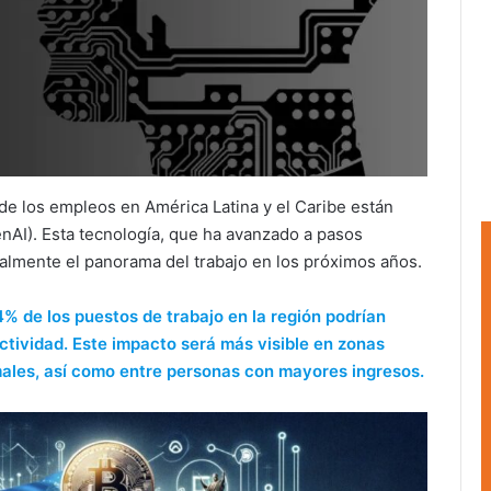
 de los empleos en América Latina y el Caribe están
enAI). Esta tecnología, que ha avanzado a pasos
calmente el panorama del trabajo en los próximos años.
4% de los puestos de trabajo en la región podrían
ctividad. Este impacto será más visible en zonas
ales, así como entre personas con mayores ingresos.