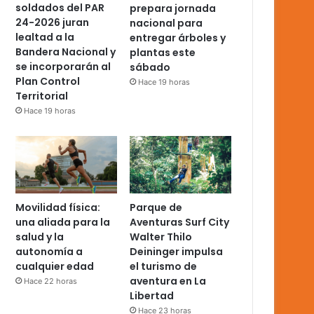
soldados del PAR
prepara jornada
24-2026 juran
nacional para
lealtad a la
entregar árboles y
Bandera Nacional y
plantas este
se incorporarán al
sábado
Plan Control
Hace 19 horas
Territorial
Hace 19 horas
Movilidad física:
Parque de
una aliada para la
Aventuras Surf City
salud y la
Walter Thilo
autonomía a
Deininger impulsa
cualquier edad
el turismo de
aventura en La
Hace 22 horas
Libertad
Hace 23 horas