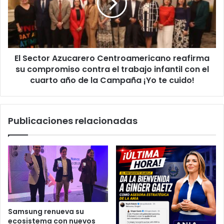
reafirma
su
compromiso
contra
el
El Sector Azucarero Centroamericano reafirma
trabajo
infantil
su compromiso contra el trabajo infantil con el
con
cuarto año de la Campaña ¡Yo te cuido!
el
cuarto
año
Publicaciones relacionadas
de
la
Campaña
¡Yo
te
cuido!
Samsung renueva su
ecosistema con nuevos