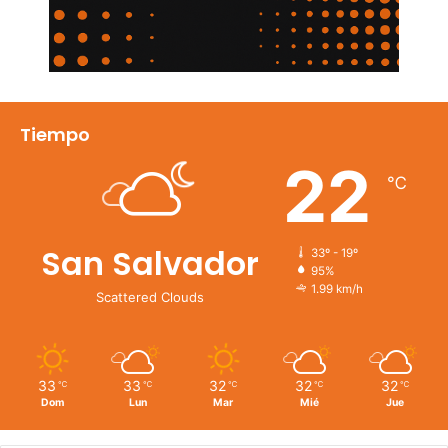
Tiempo
22
℃
San Salvador
33º - 19º
95%
1.99 km/h
Scattered Clouds
33
33
32
32
32
℃
℃
℃
℃
℃
Dom
Lun
Mar
Mié
Jue