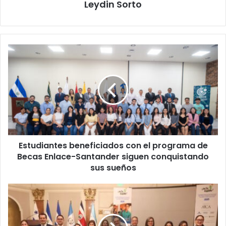
Leydin Sorto
Estudiantes
beneficiados
con
el
programa
de
Becas
Enlace-
Santander
Estudiantes beneficiados con el programa de
siguen
conquistando
Becas Enlace-Santander siguen conquistando
sus
sus sueños
sueños
El
Sector
Azucarero
Centroamericano