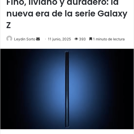
Fino, liviano y duradero: la
nueva era de la serie Galaxy
Z
Send
Leydin Sorto
11 junio, 2025
393
1 minuto de lectura
an
email