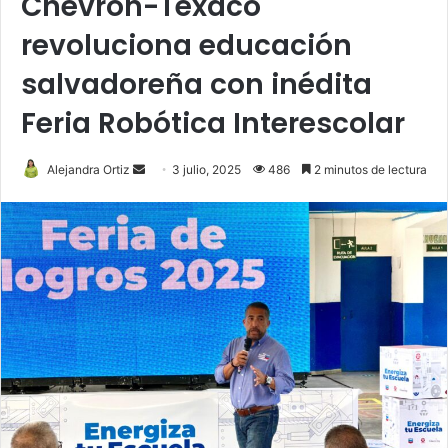
Chevron-Texaco
revoluciona educación
salvadoreña con inédita
Feria Robótica Interescolar
Send
Alejandra Ortiz
3 julio, 2025
486
2 minutos de lectura
an
email