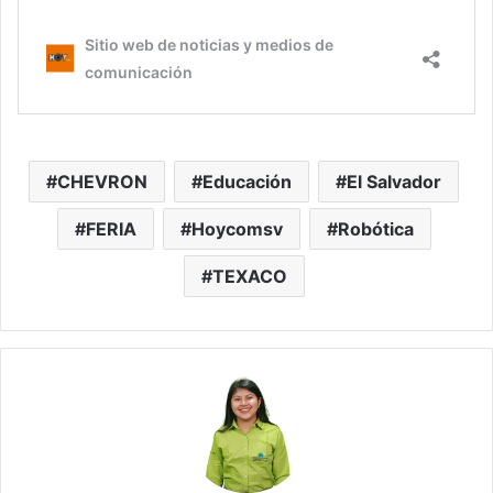
CHEVRON
Educación
El Salvador
FERIA
Hoycomsv
Robótica
TEXACO