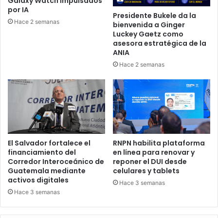
Galaxy Watch impulsados
por IA
Presidente Bukele da la
Hace 2 semanas
bienvenida a Ginger
Luckey Gaetz como
asesora estratégica de la
ANIA
Hace 2 semanas
El Salvador fortalece el
RNPN habilita plataforma
financiamiento del
en línea para renovar y
Corredor Interoceánico de
reponer el DUI desde
Guatemala mediante
celulares y tablets
activos digitales
Hace 3 semanas
Hace 3 semanas