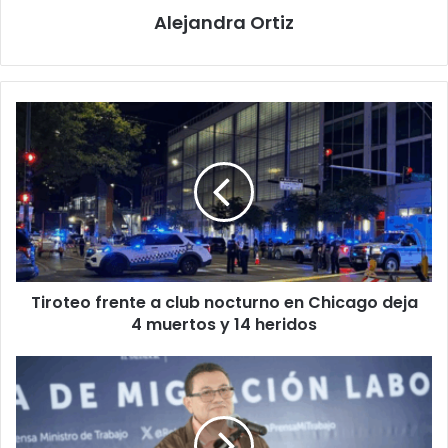
Alejandra Ortiz
Tiroteo
frente
a
club
nocturno
en
Chicago
deja
4
Tiroteo frente a club nocturno en Chicago deja
muertos
y
4 muertos y 14 heridos
14
heridos
Gobierno
y
OIT
trabajan