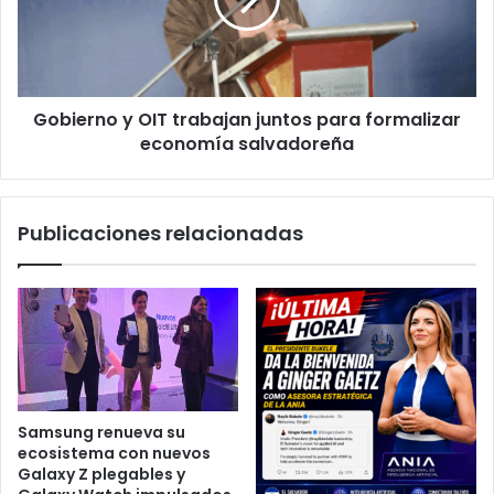
juntos
para
formalizar
economía
salvadoreña
Gobierno y OIT trabajan juntos para formalizar
economía salvadoreña
Publicaciones relacionadas
Samsung renueva su
ecosistema con nuevos
Galaxy Z plegables y