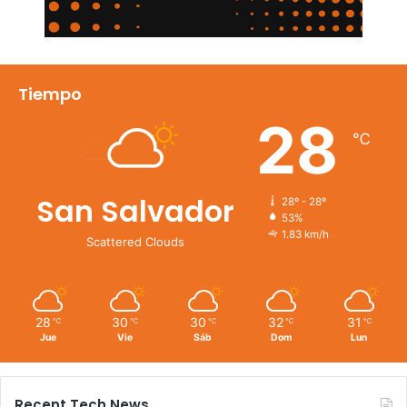
Tiempo
28
℃
San Salvador
28º - 28º
53%
1.83 km/h
Scattered Clouds
28
30
30
32
31
℃
℃
℃
℃
℃
Jue
Vie
Sáb
Dom
Lun
Recent Tech News