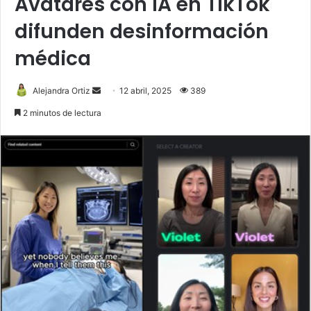
Avatares con IA en TikTok
difunden desinformación
médica
Send
Alejandra Ortiz
12 abril, 2025
389
an
2 minutos de lectura
email