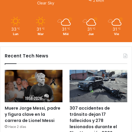
2 km/h
Clear Sky
33
31
31
31
31
℃
℃
℃
℃
℃
Lun
Mar
Mié
Jue
Vie
Recent Tech News
Muere Jorge Messi, padre
307 accidentes de
y figura clave en la
tránsito dejan 17
carrera de Lionel Messi
fallecidos y 278
lesionados durante el
Hace 2 días