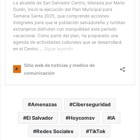
Amenazas
Ciberseguridad
El Salvador
Hoycomsv
IA
Redes Sociales
TikTok