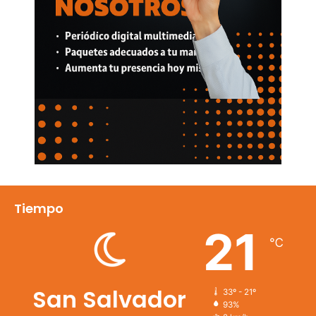
Tiempo
21
℃
San Salvador
33º - 21º
93%