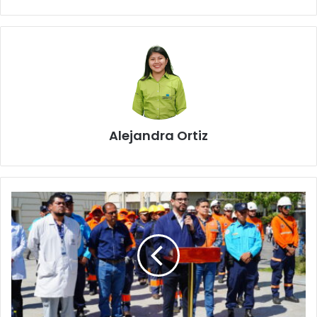
Alejandra Ortiz
Alcaldía
activa
Plan
Municipal
para
Semana
Santa
2025