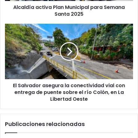
Alcaldía activa Plan Municipal para Semana
Santa 2025
El
Salvador
asegura
la
conectividad
vial
con
entrega
de
El Salvador asegura la conectividad vial con
puente
sobre
entrega de puente sobre el río Colón, en La
el
Libertad Oeste
río
Colón,
en
Publicaciones relacionadas
La
Libertad
Oeste