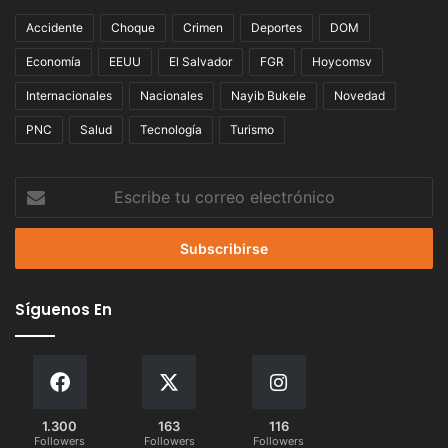
Accidente
Choque
Crimen
Deportes
DOM
Economía
EEUU
El Salvador
FGR
Hoycomsv
Internacionales
Nacionales
Nayib Bukele
Novedad
PNC
Salud
Tecnología
Turismo
Escribe
tu
correo
electrónico
Síguenos En
1.300
163
116
Followers
Followers
Followers