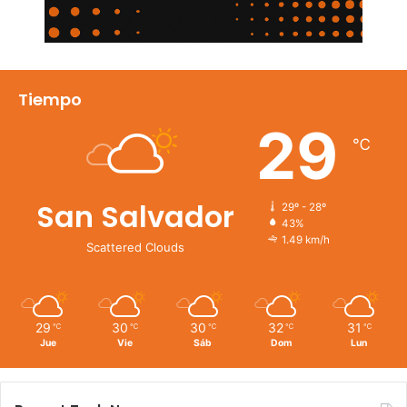
Tiempo
29
℃
San Salvador
29º - 28º
43%
1.49 km/h
Scattered Clouds
29
30
30
32
31
℃
℃
℃
℃
℃
Jue
Vie
Sáb
Dom
Lun