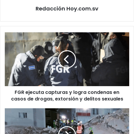
Redacción Hoy.com.sv
FGR
ejecuta
capturas
y
logra
condenas
en
casos
de
FGR ejecuta capturas y logra condenas en
drogas,
extorsión
casos de drogas, extorsión y delitos sexuales
y
delitos
Tragedia
sexuales
en
Fez:
sube