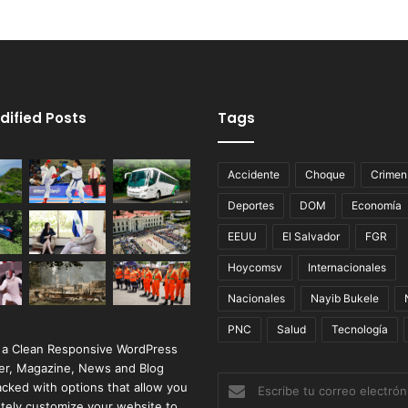
dified Posts
Tags
Accidente
Choque
Crimen
Deportes
DOM
Economía
EEUU
El Salvador
FGR
Hoycomsv
Internacionales
Nacionales
Nayib Bukele
PNC
Salud
Tecnología
 a Clean Responsive WordPress
r, Magazine, News and Blog
Escribe
cked with options that allow you
tu
tely customize your website to