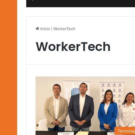
Inicio
/
WorkerTech
WorkerTech
Tecnolog