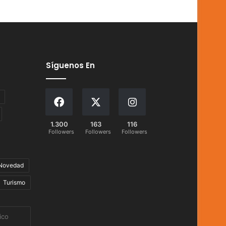
Síguenos En
1.300
163
116
Followers
Followers
Followers
Novedad
Turismo