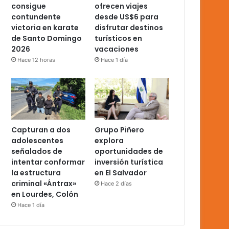
consigue
ofrecen viajes
contundente
desde US$6 para
victoria en karate
disfrutar destinos
de Santo Domingo
turísticos en
2026
vacaciones
Hace 12 horas
Hace 1 día
Capturan a dos
Grupo Piñero
adolescentes
explora
señalados de
oportunidades de
intentar conformar
inversión turística
la estructura
en El Salvador
criminal «Ántrax»
Hace 2 días
en Lourdes, Colón
Hace 1 día