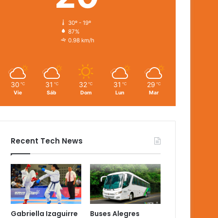
30º - 19º
87%
0.98 km/h
30
31
32
31
29
℃
℃
℃
℃
℃
Vie
Sáb
Dom
Lun
Mar
Recent Tech News
Gabriella Izaguirre
Buses Alegres