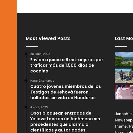
Most Viewed Posts
Last Mo
30 junio, 2025
Envían a juicio a 8 extranjeros por
traficar más de 1,500 kilos de
cocaína
Hace 2 semanas
Cuatro jóvenes miembros de los
Testigos de Jehová fueron
hallados sin vida en Honduras
4 abril, 2025
Osos bloquean entradas de
Jannah is
Yellowstone en un fenómeno sin
Newspape
precedentes que alarma a
theme. Pa
científicos y autoridades
to comple