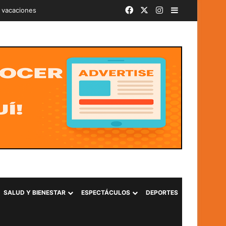
Facebook
X
Instagram
Barra lateral
iminal «Ántrax» en Lourdes, Colón
SALUD Y BIENESTAR
ESPECTÁCULOS
DEPORTES