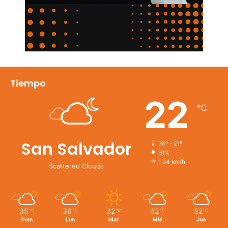
Tiempo
22
℃
San Salvador
35º - 21º
91%
1.94 km/h
Scattered Clouds
35
36
32
32
32
℃
℃
℃
℃
℃
Dom
Lun
Mar
Mié
Jue